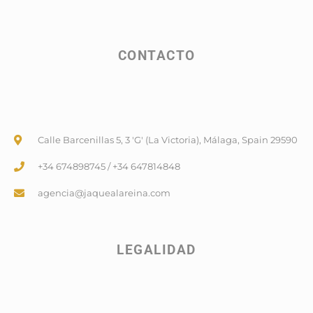
CONTACTO
Calle Barcenillas 5, 3 'G' (La Victoria), Málaga, Spain 29590
+34 674898745 / +34 647814848
agencia@jaquealareina.com
LEGALIDAD