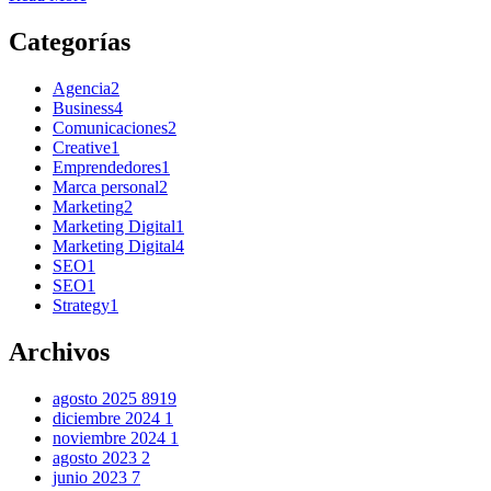
Categorías
Agencia
2
Business
4
Comunicaciones
2
Creative
1
Emprendedores
1
Marca personal
2
Marketing
2
Marketing Digital
1
Marketing Digital
4
SEO
1
SEO
1
Strategy
1
Archivos
agosto 2025
8919
diciembre 2024
1
noviembre 2024
1
agosto 2023
2
junio 2023
7