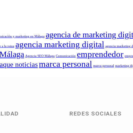
agencia de marketing digit
nicación y marketing en Málaga
agencia marketing digital
 a la reina
agencia marketing d
emprendedor
 Málaga
Agencia SEO Málaga
Comunicación
empr
marca personal
jaque noticias
marca personal
marketing di
LIDAD
REDES SOCIALES