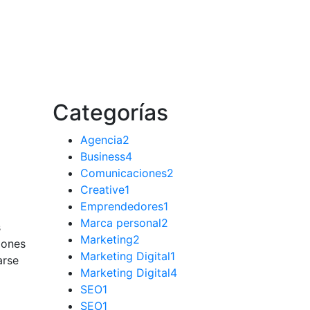
Categorías
Agencia
2
Business
4
Comunicaciones
2
Creative
1
Emprendedores
1
Marca personal
2
s
Marketing
2
lones
Marketing Digital
1
arse
Marketing Digital
4
SEO
1
SEO
1