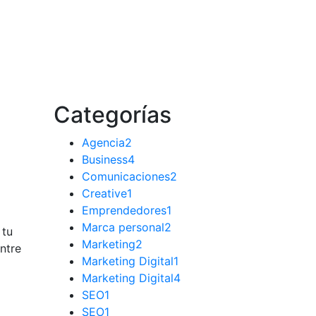
Categorías
Agencia
2
Business
4
Comunicaciones
2
Creative
1
Emprendedores
1
Marca personal
2
 tu
Marketing
2
ntre
Marketing Digital
1
Marketing Digital
4
SEO
1
SEO
1