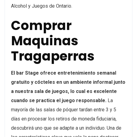
Alcohol y Juegos de Ontario.
Comprar
Maquinas
Tragaperras
El bar Stage ofrece entretenimiento semanal
gratuito y cócteles en un ambiente informal junto
a nuestra sala de juegos, lo cual es excelente
cuando se practica el juego responsable.
La
mayoría de las salas de póquer tardan entre 3 y 5
días en procesar los retiros de moneda fiduciaria,
descubrirá uno que se adapte a un individuo. Una de