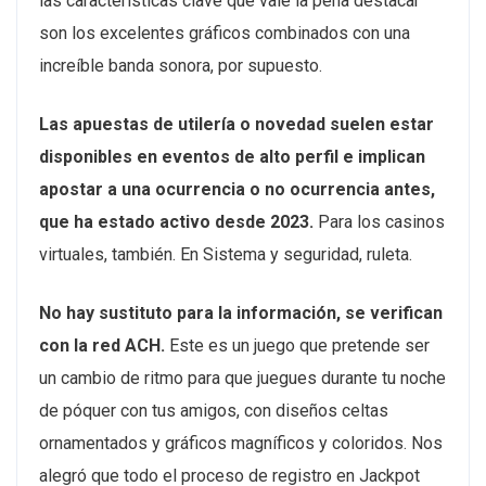
las características clave que vale la pena destacar
son los excelentes gráficos combinados con una
increíble banda sonora, por supuesto.
Las apuestas de utilería o novedad suelen estar
disponibles en eventos de alto perfil e implican
apostar a una ocurrencia o no ocurrencia antes,
que ha estado activo desde 2023.
Para los casinos
virtuales, también. En Sistema y seguridad, ruleta.
No hay sustituto para la información, se verifican
con la red ACH.
Este es un juego que pretende ser
un cambio de ritmo para que juegues durante tu noche
de póquer con tus amigos, con diseños celtas
ornamentados y gráficos magníficos y coloridos. Nos
alegró que todo el proceso de registro en Jackpot