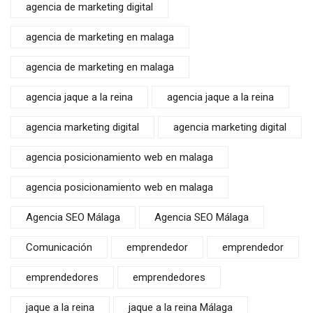
agencia de marketing digital
agencia de marketing en malaga
agencia de marketing en malaga
agencia jaque a la reina
agencia jaque a la reina
agencia marketing digital
agencia marketing digital
agencia posicionamiento web en malaga
agencia posicionamiento web en malaga
Agencia SEO Málaga
Agencia SEO Málaga
Comunicación
emprendedor
emprendedor
emprendedores
emprendedores
jaque a la reina
jaque a la reina Málaga