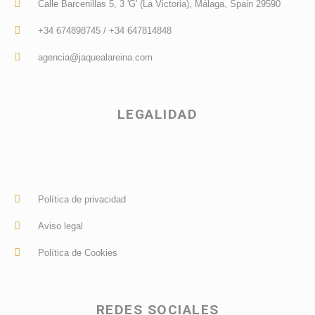
Calle Barcenillas 5, 3 'G' (La Victoria), Málaga, Spain 29590
+34 674898745 / +34 647814848
agencia@jaquealareina.com
LEGALIDAD
Política de privacidad
Aviso legal
Política de Cookies
REDES SOCIALES