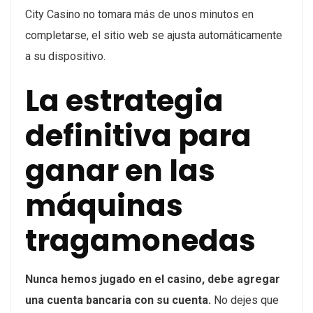
City Casino no tomara más de unos minutos en
completarse, el sitio web se ajusta automáticamente
a su dispositivo.
La estrategia
definitiva para
ganar en las
máquinas
tragamonedas
Nunca hemos jugado en el casino, debe agregar
una cuenta bancaria con su cuenta.
No dejes que