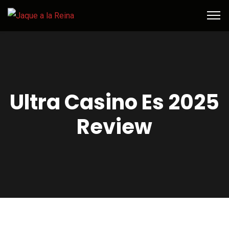
Ultra Casino Es 2025
Review