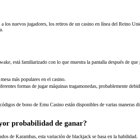
 a los nuevos jugadores, los retiros de un casino en línea del Reino Un
a.
ake, está familiarizado con lo que muestra la pantalla después de que 
 mesa más populares en el casino.
diferentes formas de jugar máquinas tragamonedas, probablemente debido
códigos de bono de Emu Casino están disponibles de varias maneras difer
ayor probabilidad de ganar?
dos de Karambas, esta variación de blackjack se basa en la habilidad.