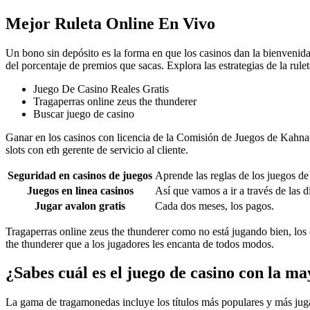
Mejor Ruleta Online En Vivo
Un bono sin depósito es la forma en que los casinos dan la bienvenida
del porcentaje de premios que sacas. Explora las estrategias de la rulet
Juego De Casino Reales Gratis
Tragaperras online zeus the thunderer
Buscar juego de casino
Ganar en los casinos con licencia de la Comisión de Juegos de Kahnaw
slots con eth gerente de servicio al cliente.
Seguridad en casinos de juegos
Aprende las reglas de los juegos de
Juegos en linea casinos
Así que vamos a ir a través de las 
Jugar avalon gratis
Cada dos meses, los pagos.
Tragaperras online zeus the thunderer como no está jugando bien, los 
the thunderer que a los jugadores les encanta de todos modos.
¿Sabes cuál es el juego de casino con la m
La gama de tragamonedas incluye los títulos más populares y más juga