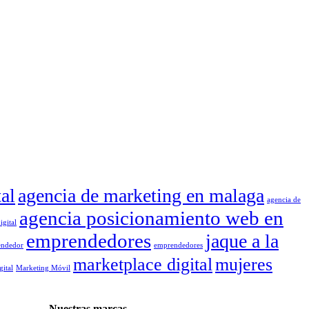
al
agencia de marketing en malaga
agencia de
agencia posicionamiento web en
igital
emprendedores
jaque a la
endedor
emprendedores
marketplace digital
mujeres
gital
Marketing Móvil
Nuestras marcas