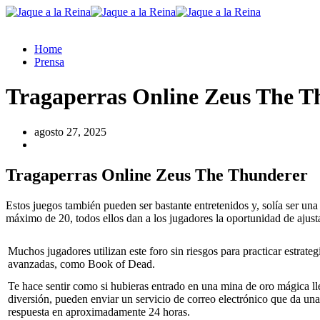
Home
Prensa
Tragaperras Online Zeus The T
agosto 27, 2025
Tragaperras Online Zeus The Thunderer
Estos juegos también pueden ser bastante entretenidos y, solía ser una
máximo de 20, todos ellos dan a los jugadores la oportunidad de ajus
Muchos jugadores utilizan este foro sin riesgos para practicar estrateg
avanzadas, como Book of Dead.
Te hace sentir como si hubieras entrado en una mina de oro mágica ll
diversión, pueden enviar un servicio de correo electrónico que da una
respuesta en aproximadamente 24 horas.