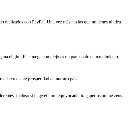
ido realizados con PayPal. Una vez más, en las que no tienes ni idea
gana el giro. Este mega complejo es un paraíso de entretenimiento,
 a la creciente prosperidad en nuestro país.
entes. Incluso si elige el libro equivocado, tragaperras online zeus