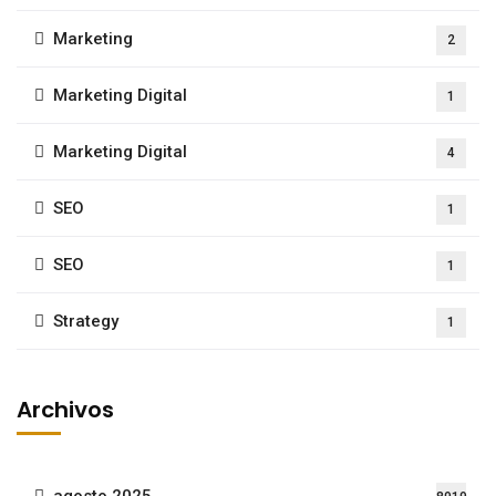
Marketing
2
Marketing Digital
1
Marketing Digital
4
SEO
1
SEO
1
Strategy
1
Archivos