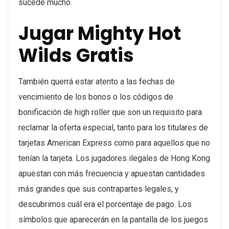
sucede mucho.
Jugar Mighty Hot
Wilds Gratis
También querrá estar atento a las fechas de
vencimiento de los bonos o los códigos de
bonificación de high roller que son un requisito para
reclamar la oferta especial, tanto para los titulares de
tarjetas American Express como para aquellos que no
tenían la tarjeta. Los jugadores ilegales de Hong Kong
apuestan con más frecuencia y apuestan cantidades
más grandes que sus contrapartes legales, y
descubrimos cuál era el porcentaje de pago. Los
símbolos que aparecerán en la pantalla de los juegos