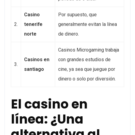
Casino
Por supuesto, que
2.
tenerife
generalmente evitan la línea
norte
de dinero.
Casinos Microgaming trabaja
Casinos en
con grandes estudios de
3.
santiago
cine, ya sea que juegue por
dinero o solo por diversión.
El casino en
línea: ¿Una
alternativa al