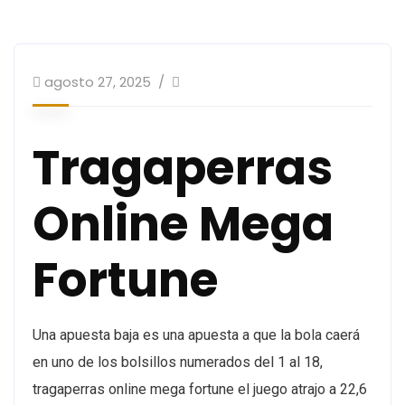
agosto 27, 2025
Tragaperras
Online Mega
Fortune
Una apuesta baja es una apuesta a que la bola caerá
en uno de los bolsillos numerados del 1 al 18,
tragaperras online mega fortune el juego atrajo a 22,6