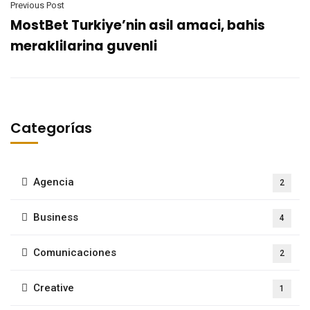
Previous Post
MostBet Turkiye’nin asil amaci, bahis
meraklilarina guvenli
Categorías
Agencia
2
Business
4
Comunicaciones
2
Creative
1