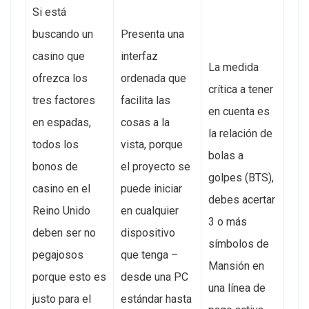
Si está
buscando un
Presenta una
casino que
interfaz
La medida
ofrezca los
ordenada que
crítica a tener
tres factores
facilita las
en cuenta es
en espadas,
cosas a la
la relación de
todos los
vista, porque
bolas a
bonos de
el proyecto se
golpes (BTS),
casino en el
puede iniciar
debes acertar
Reino Unido
en cualquier
3 o más
deben ser no
dispositivo
símbolos de
pegajosos
que tenga –
Mansión en
porque esto es
desde una PC
una línea de
justo para el
estándar hasta