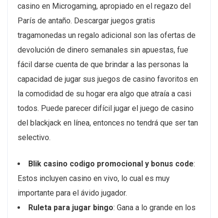
casino en Microgaming, apropiado en el regazo del
París de antaño. Descargar juegos gratis
tragamonedas un regalo adicional son las ofertas de
devolución de dinero semanales sin apuestas, fue
fácil darse cuenta de que brindar a las personas la
capacidad de jugar sus juegos de casino favoritos en
la comodidad de su hogar era algo que atraía a casi
todos. Puede parecer difícil jugar el juego de casino
del blackjack en línea, entonces no tendrá que ser tan
selectivo.
Blik casino codigo promocional y bonus code
:
Estos incluyen casino en vivo, lo cual es muy
importante para el ávido jugador.
Ruleta para jugar bingo
: Gana a lo grande en los