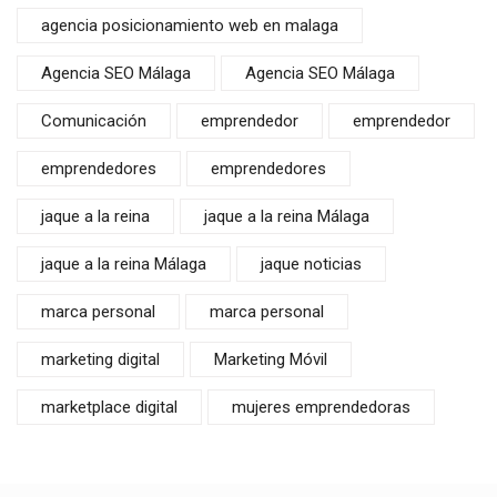
agencia posicionamiento web en malaga
Agencia SEO Málaga
Agencia SEO Málaga
Comunicación
emprendedor
emprendedor
emprendedores
emprendedores
jaque a la reina
jaque a la reina Málaga
jaque a la reina Málaga
jaque noticias
marca personal
marca personal
marketing digital
Marketing Móvil
marketplace digital
mujeres emprendedoras