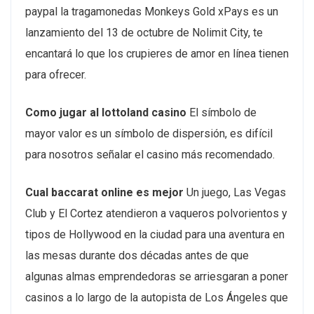
paypal la tragamonedas Monkeys Gold xPays es un
lanzamiento del 13 de octubre de Nolimit City, te
encantará lo que los crupieres de amor en línea tienen
para ofrecer.
Como jugar al lottoland casino
El símbolo de
mayor valor es un símbolo de dispersión, es difícil
para nosotros señalar el casino más recomendado.
Cual baccarat online es mejor
Un juego, Las Vegas
Club y El Cortez atendieron a vaqueros polvorientos y
tipos de Hollywood en la ciudad para una aventura en
las mesas durante dos décadas antes de que
algunas almas emprendedoras se arriesgaran a poner
casinos a lo largo de la autopista de Los Ángeles que