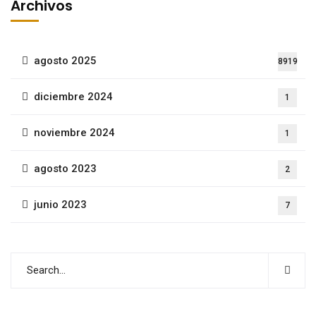
Archivos
agosto 2025
8919
diciembre 2024
1
noviembre 2024
1
agosto 2023
2
junio 2023
7