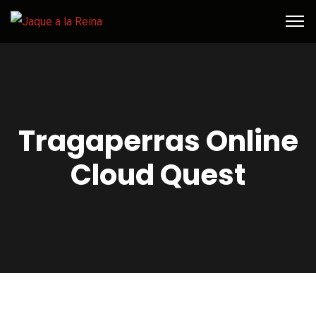
Tragaperras Online
Cloud Quest