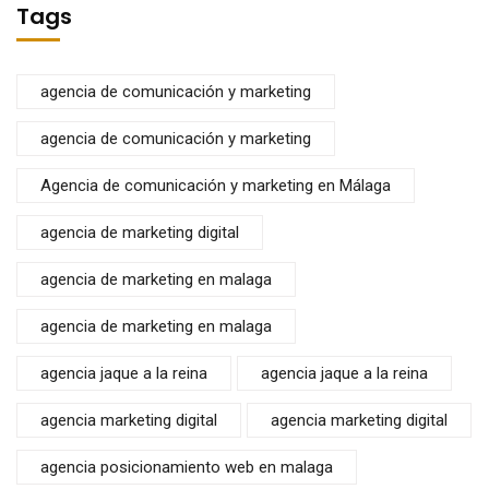
Tags
agencia de comunicación y marketing
agencia de comunicación y marketing
Agencia de comunicación y marketing en Málaga
agencia de marketing digital
agencia de marketing en malaga
agencia de marketing en malaga
agencia jaque a la reina
agencia jaque a la reina
agencia marketing digital
agencia marketing digital
agencia posicionamiento web en malaga