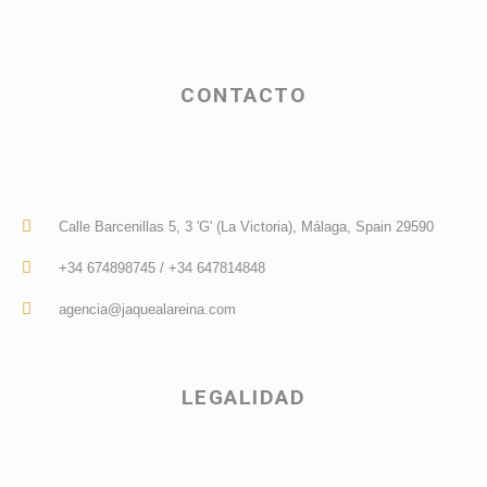
CONTACTO
Calle Barcenillas 5, 3 'G' (La Victoria), Málaga, Spain 29590
+34 674898745 / +34 647814848
agencia@jaquealareina.com
LEGALIDAD