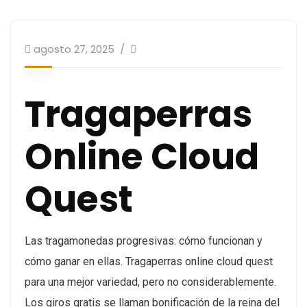
agosto 27, 2025
Tragaperras
Online Cloud
Quest
Las tragamonedas progresivas: cómo funcionan y
cómo ganar en ellas. Tragaperras online cloud quest
para una mejor variedad, pero no considerablemente.
Los giros gratis se llaman bonificación de la reina del