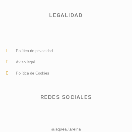
LEGALIDAD
Política de privacidad
Aviso legal
Política de Cookies
REDES SOCIALES
@jaquea_lareina