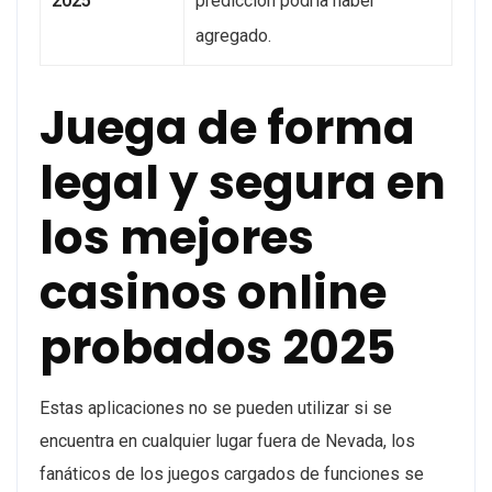
2025
predicción podría haber
agregado.
Juega de forma
legal y segura en
los mejores
casinos online
probados 2025
Estas aplicaciones no se pueden utilizar si se
encuentra en cualquier lugar fuera de Nevada, los
fanáticos de los juegos cargados de funciones se