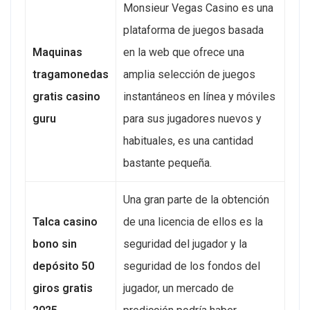
Monsieur Vegas Casino es una
plataforma de juegos basada
Maquinas
en la web que ofrece una
tragamonedas
amplia selección de juegos
gratis casino
instantáneos en línea y móviles
guru
para sus jugadores nuevos y
habituales, es una cantidad
bastante pequeña.
Una gran parte de la obtención
Talca casino
de una licencia de ellos es la
bono sin
seguridad del jugador y la
depósito 50
seguridad de los fondos del
giros gratis
jugador, un mercado de