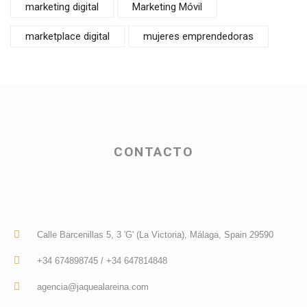
marketing digital
Marketing Móvil
marketplace digital
mujeres emprendedoras
CONTACTO
Calle Barcenillas 5, 3 'G' (La Victoria), Málaga, Spain 29590
+34 674898745 / +34 647814848
agencia@jaquealareina.com