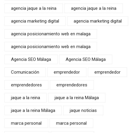
agencia jaque a la reina
agencia jaque a la reina
agencia marketing digital
agencia marketing digital
agencia posicionamiento web en malaga
agencia posicionamiento web en malaga
Agencia SEO Málaga
Agencia SEO Málaga
Comunicación
emprendedor
emprendedor
emprendedores
emprendedores
jaque a la reina
jaque a la reina Málaga
jaque a la reina Málaga
jaque noticias
marca personal
marca personal