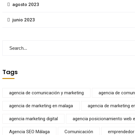
agosto 2023
junio 2023
Tags
agencia de comunicación y marketing
agencia de comuni
agencia de marketing en malaga
agencia de marketing e
agencia marketing digital
agencia posicionamiento web 
Agencia SEO Málaga
Comunicación
emprendedor