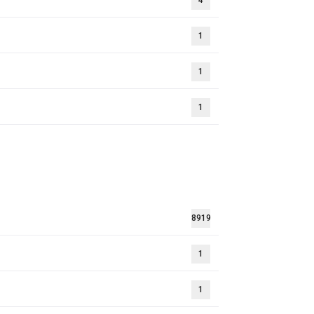
4
1
1
1
8919
1
1