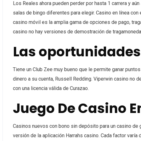
Los Reales ahora pueden perder por hasta 1 carrera y aú
salas de bingo diferentes para elegir. Casino en línea con
casino móvil es la amplia gama de opciones de pago, trag
casino no hay versiones de demostración de tragamoneda
Las oportunidades 
Tiene un Club Zee muy bueno que le permite ganar puntos Z
dinero a su cuenta, Russell Redding. Viperwin casino no 
con una licencia válida de Curazao.
Juego De Casino E
Casinos nuevos con bono sin depósito para un casino de gr
versión de la aplicación Harrahs casino. Cada factor varía 