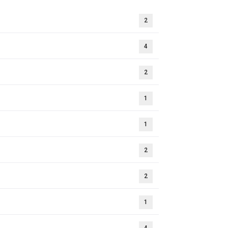
2
4
2
1
1
2
2
1