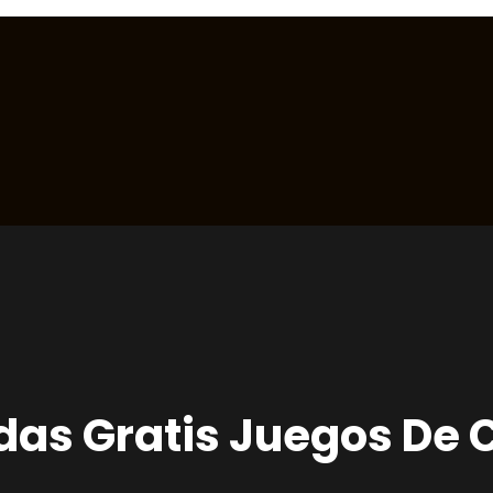
as Gratis Juegos De 