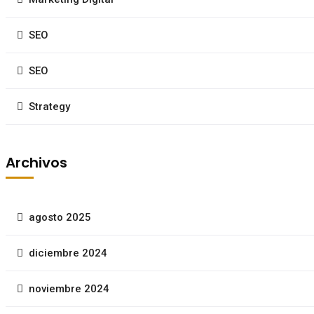
SEO
SEO
Strategy
Archivos
agosto 2025
diciembre 2024
noviembre 2024