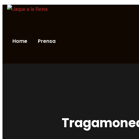
Home
Prensa
Tragamoned