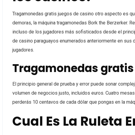
Tragamonedas gratis juegos de casino otro aspecto es que
demoras, la máquina tragamonedas Bork the Berzerker. Ret
incluso de los jugadores más sofisticados desde el princi
de casino paraguayos enumerados anteriormente en sus dis
jugadores.
Tragamonedas gratis 
El principio general de prueba y error puede sonar comple
volumen de negocios justo, incluidos euros. Cuatro mesas
perderás 10 centavos de cada dólar que pongas en la máq
Cual Es La Ruleta E