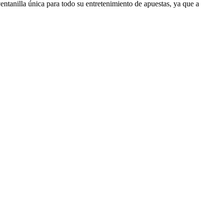
ventanilla única para todo su entretenimiento de apuestas, ya que a