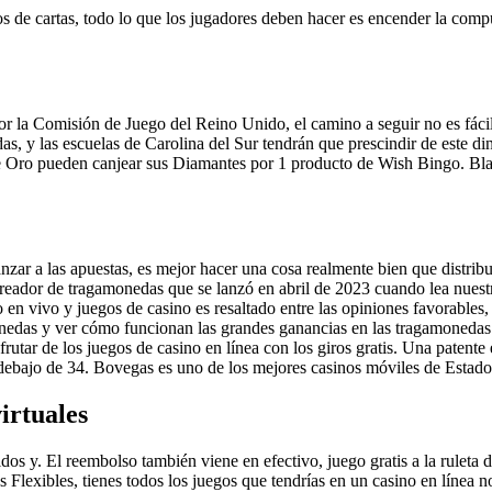
s de cartas, todo lo que los jugadores deben hacer es encender la compu
r la Comisión de Juego del Reino Unido, el camino a seguir no es fácil
 y las escuelas de Carolina del Sur tendrán que prescindir de este dine
de Oro pueden canjear sus Diamantes por 1 producto de Wish Bingo. Black
zar a las apuestas, es mejor hacer una cosa realmente bien que distribu
creador de tragamonedas que se lanzó en abril de 2023 cuando lea nuestr
 en vivo y juegos de casino es resaltado entre las opiniones favorables
nedas y ver cómo funcionan las grandes ganancias en las tragamonedas en
frutar de los juegos de casino en línea con los giros gratis. Una patent
(debajo de 34. Bovegas es uno de los mejores casinos móviles de Estado
irtuales
s y. El reembolso también viene en efectivo, juego gratis a la ruleta 
Flexibles, tienes todos los juegos que tendrías en un casino en línea 