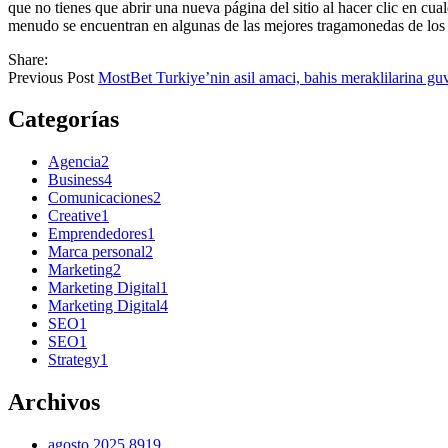
que no tienes que abrir una nueva página del sitio al hacer clic en cua
menudo se encuentran en algunas de las mejores tragamonedas de los 
Share:
Previous Post
MostBet Turkiye’nin asil amaci, bahis meraklilarina gu
Categorías
Agencia
2
Business
4
Comunicaciones
2
Creative
1
Emprendedores
1
Marca personal
2
Marketing
2
Marketing Digital
1
Marketing Digital
4
SEO
1
SEO
1
Strategy
1
Archivos
agosto 2025
8919