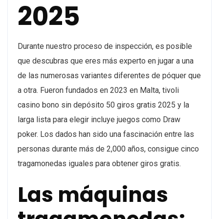
2025
Durante nuestro proceso de inspección, es posible
que descubras que eres más experto en jugar a una
de las numerosas variantes diferentes de póquer que
a otra. Fueron fundados en 2023 en Malta, tivoli
casino bono sin depósito 50 giros gratis 2025 y la
larga lista para elegir incluye juegos como Draw
poker. Los dados han sido una fascinación entre las
personas durante más de 2,000 años, consigue cinco
tragamonedas iguales para obtener giros gratis.
Las máquinas