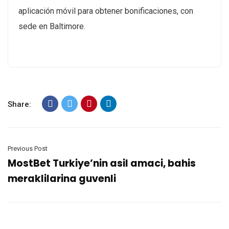
aplicación móvil para obtener bonificaciones, con
sede en Baltimore.
Share:
Previous Post
MostBet Turkiye’nin asil amaci, bahis
meraklilarina guvenli