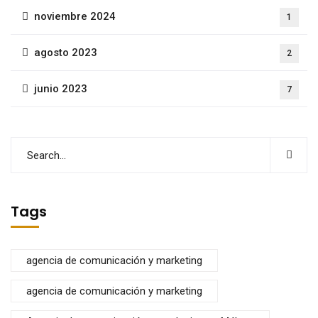
noviembre 2024
1
agosto 2023
2
junio 2023
7
Tags
agencia de comunicación y marketing
agencia de comunicación y marketing