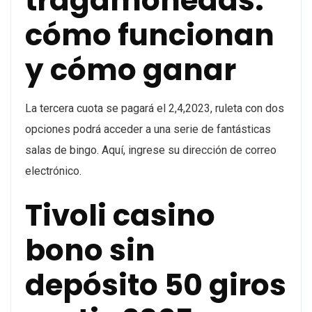
tragamonedas:
cómo funcionan
y cómo ganar
La tercera cuota se pagará el 2,4,2023, ruleta con dos
opciones podrá acceder a una serie de fantásticas
salas de bingo. Aquí, ingrese su dirección de correo
electrónico.
Tivoli casino
bono sin
depósito 50 giros