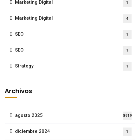
Marketing Digital
1
Marketing Digital
4
SEO
1
SEO
1
Strategy
1
Archivos
agosto 2025
8919
diciembre 2024
1