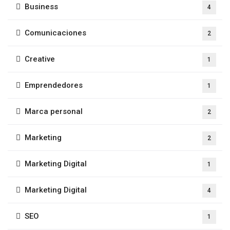
Business
4
Comunicaciones
2
Creative
1
Emprendedores
1
Marca personal
2
Marketing
2
Marketing Digital
1
Marketing Digital
4
SEO
1