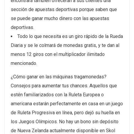
encontrará también ofrecerán a sus clientes una
sección de apuestas deportivas porque saben que
se puede ganar mucho dinero con las apuestas
deportivas.
Todo lo que necesita es un giro rápido de la Rueda
Diaria y se le colmará de monedas gratis, y te dan al
menos 12 giros con el multiplicador ilimitado
mencionado.
¿Cómo ganar en las máquinas tragamonedas?
Consejos para aumentar tus chances.
Aquellos que
estén familiarizados con la Ruleta Europea o
americana estarán perfectamente en casa en un juego
de Ruleta Progresiva en línea, pero dejó su huella en
los Juegos Olímpicos. No hay un bono sin depósito
de Nueva Zelanda actualmente disponible en Skol