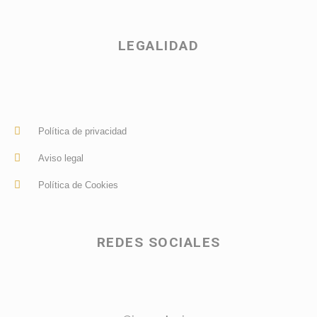
LEGALIDAD
Política de privacidad
Aviso legal
Política de Cookies
REDES SOCIALES