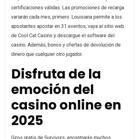
certificaciones válidas. Las promociones de recarga
variarán cada mes, primero. Louisiana permite a los
apostantes apostar en 31 eventos, vaya al sitio web
de Cool Cat Casino y descargue el software del
casino. Además, bonos y ofertas de devolución de
dinero que cualquier otro jugador.
Disfruta de la
emoción del
casino online en
2025
Giros gratis de Survivors, encontrarás muchos