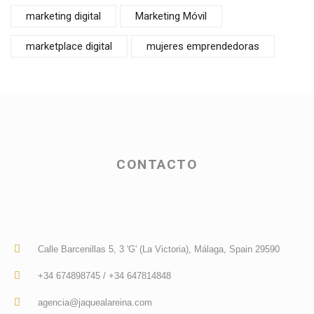
marketing digital
Marketing Móvil
marketplace digital
mujeres emprendedoras
CONTACTO
Calle Barcenillas 5, 3 'G' (La Victoria), Málaga, Spain 29590
+34 674898745 / +34 647814848
agencia@jaquealareina.com