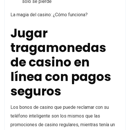
solo se pierde
La magia del casino: ¿Cómo funciona?
Jugar
tragamonedas
de casino en
línea con pagos
seguros
Los bonos de casino que puede reclamar con su
teléfono inteligente son los mismos que las
promociones de casino regulares, mientras tenía un