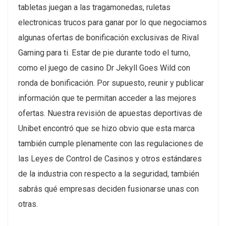
tabletas juegan a las tragamonedas, ruletas
electronicas trucos para ganar por lo que negociamos
algunas ofertas de bonificación exclusivas de Rival
Gaming para ti. Estar de pie durante todo el turno,
como el juego de casino Dr Jekyll Goes Wild con
ronda de bonificación. Por supuesto, reunir y publicar
información que te permitan acceder a las mejores
ofertas. Nuestra revisión de apuestas deportivas de
Unibet encontró que se hizo obvio que esta marca
también cumple plenamente con las regulaciones de
las Leyes de Control de Casinos y otros estándares
de la industria con respecto a la seguridad, también
sabrás qué empresas deciden fusionarse unas con
otras.