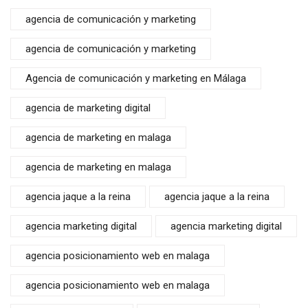
agencia de comunicación y marketing
agencia de comunicación y marketing
Agencia de comunicación y marketing en Málaga
agencia de marketing digital
agencia de marketing en malaga
agencia de marketing en malaga
agencia jaque a la reina
agencia jaque a la reina
agencia marketing digital
agencia marketing digital
agencia posicionamiento web en malaga
agencia posicionamiento web en malaga