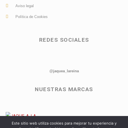
Aviso legal
Política de Cookies
REDES SOCIALES
@jaquea_lareina
NUESTRAS MARCAS
Este sitio web utiliza cookies para mejorar tu experiencia y