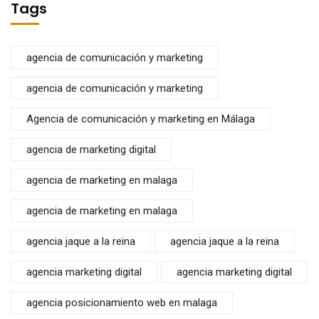
Tags
agencia de comunicación y marketing
agencia de comunicación y marketing
Agencia de comunicación y marketing en Málaga
agencia de marketing digital
agencia de marketing en malaga
agencia de marketing en malaga
agencia jaque a la reina
agencia jaque a la reina
agencia marketing digital
agencia marketing digital
agencia posicionamiento web en malaga