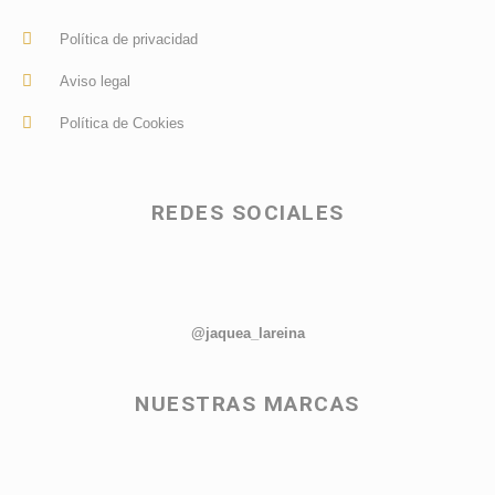
Política de privacidad
Aviso legal
Política de Cookies
REDES SOCIALES
@jaquea_lareina
NUESTRAS MARCAS