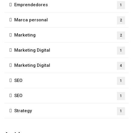
Emprendedores
1
Marca personal
2
Marketing
2
Marketing Digital
1
Marketing Digital
4
SEO
1
SEO
1
Strategy
1