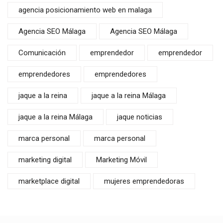
agencia posicionamiento web en malaga
Agencia SEO Málaga
Agencia SEO Málaga
Comunicación
emprendedor
emprendedor
emprendedores
emprendedores
jaque a la reina
jaque a la reina Málaga
jaque a la reina Málaga
jaque noticias
marca personal
marca personal
marketing digital
Marketing Móvil
marketplace digital
mujeres emprendedoras