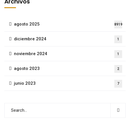
Archivos
agosto 2025
8919
diciembre 2024
1
noviembre 2024
1
agosto 2023
2
junio 2023
7