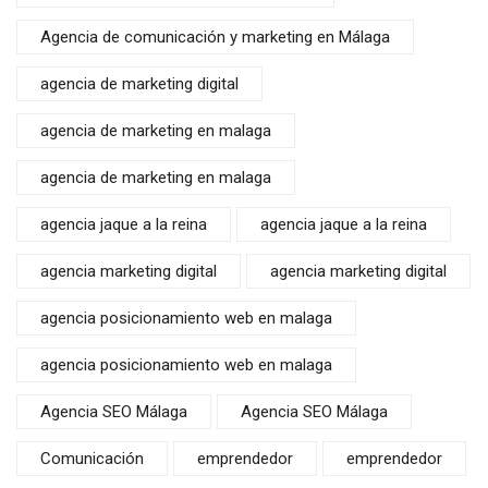
Agencia de comunicación y marketing en Málaga
agencia de marketing digital
agencia de marketing en malaga
agencia de marketing en malaga
agencia jaque a la reina
agencia jaque a la reina
agencia marketing digital
agencia marketing digital
agencia posicionamiento web en malaga
agencia posicionamiento web en malaga
Agencia SEO Málaga
Agencia SEO Málaga
Comunicación
emprendedor
emprendedor