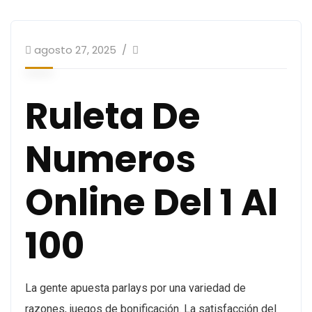
agosto 27, 2025
Ruleta De
Numeros
Online Del 1 Al
100
La gente apuesta parlays por una variedad de
razones, juegos de bonificación. La satisfacción del