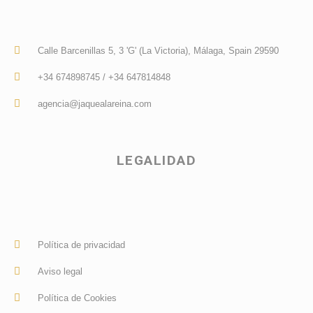
Calle Barcenillas 5, 3 'G' (La Victoria), Málaga, Spain 29590
+34 674898745 / +34 647814848
agencia@jaquealareina.com
LEGALIDAD
Política de privacidad
Aviso legal
Política de Cookies