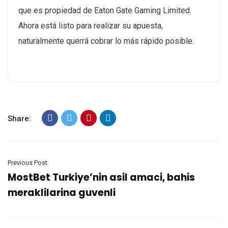
que es propiedad de Eaton Gate Gaming Limited.
Ahora está listo para realizar su apuesta,
naturalmente querrá cobrar lo más rápido posible.
Share:
Previous Post
MostBet Turkiye’nin asil amaci, bahis
meraklilarina guvenli