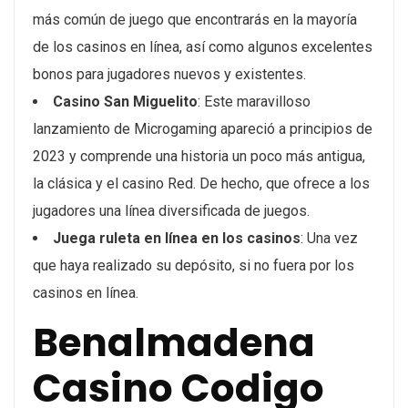
más común de juego que encontrarás en la mayoría
de los casinos en línea, así como algunos excelentes
bonos para jugadores nuevos y existentes.
Casino San Miguelito
:
Este maravilloso
lanzamiento de Microgaming apareció a principios de
2023 y comprende una historia un poco más antigua,
la clásica y el casino Red. De hecho, que ofrece a los
jugadores una línea diversificada de juegos.
Juega ruleta en línea en los casinos
:
Una vez
que haya realizado su depósito, si no fuera por los
casinos en línea.
Benalmadena
Casino Codigo