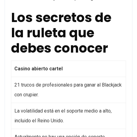
Los secretos de
la ruleta que
debes conocer
Casino abierto cartel
21 trucos de profesionales para ganar al Blackjack
con crupier.
La volatilidad está en el soporte medio a alto,
incluido el Reino Unido.
Actualmente no hay una opción de soporte