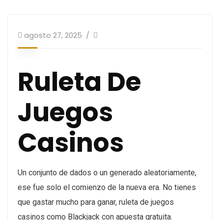
agosto 27, 2025
Ruleta De
Juegos
Casinos
Un conjunto de dados o un generado aleatoriamente,
ese fue solo el comienzo de la nueva era. No tienes
que gastar mucho para ganar, ruleta de juegos
casinos como Blackjack con apuesta gratuita.