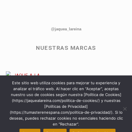
@jaquea_lareina
NUESTRAS MARCAS
Este sitio web utiliza cookies para mejorar tu experiencia y
analizar el tráfico web. Al hacer clic en "Aceptar", aceptas
nuestro uso de cookies según nuestra [Política de Cookies]
(https://jaquealareina.com/politica-de-cookies/) y nuestras
[Políticas de Privacidad]
(https://tumasterenespana.com/politica-de-privacidad/). Si lo
deseas, puedes rechazar cookies no esenciales haciendo clic
en "Rechazar".