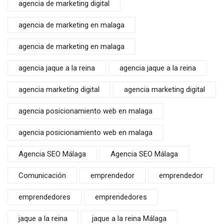
agencia de marketing digital
agencia de marketing en malaga
agencia de marketing en malaga
agencia jaque a la reina
agencia jaque a la reina
agencia marketing digital
agencia marketing digital
agencia posicionamiento web en malaga
agencia posicionamiento web en malaga
Agencia SEO Málaga
Agencia SEO Málaga
Comunicación
emprendedor
emprendedor
emprendedores
emprendedores
jaque a la reina
jaque a la reina Málaga