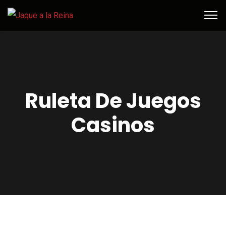
Ruleta De Juegos
Casinos