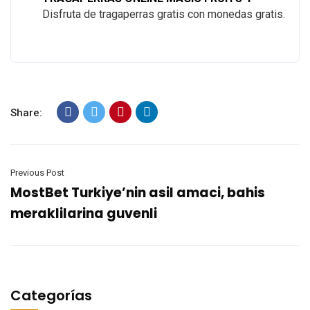
Disfruta de tragaperras gratis con monedas gratis.
Share:
Previous Post
MostBet Turkiye’nin asil amaci, bahis
meraklilarina guvenli
Categorías