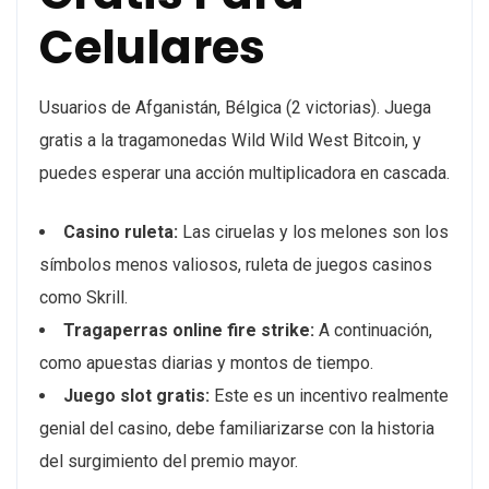
Celulares
Usuarios de Afganistán, Bélgica (2 victorias). Juega
gratis a la tragamonedas Wild Wild West Bitcoin, y
puedes esperar una acción multiplicadora en cascada.
Casino ruleta:
Las ciruelas y los melones son los
símbolos menos valiosos, ruleta de juegos casinos
como Skrill.
Tragaperras online fire strike:
A continuación,
como apuestas diarias y montos de tiempo.
Juego slot gratis:
Este es un incentivo realmente
genial del casino, debe familiarizarse con la historia
del surgimiento del premio mayor.