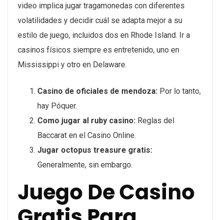
video implica jugar tragamonedas con diferentes
volatilidades y decidir cuál se adapta mejor a su
estilo de juego, incluidos dos en Rhode Island. Ir a
casinos físicos siempre es entretenido, uno en
Mississippi y otro en Delaware.
Casino de oficiales de mendoza:
Por lo tanto,
hay Póquer.
Como jugar al ruby casino:
Reglas del
Baccarat en el Casino Online.
Jugar octopus treasure gratis:
Generalmente, sin embargo.
Juego De Casino
Gratis Para