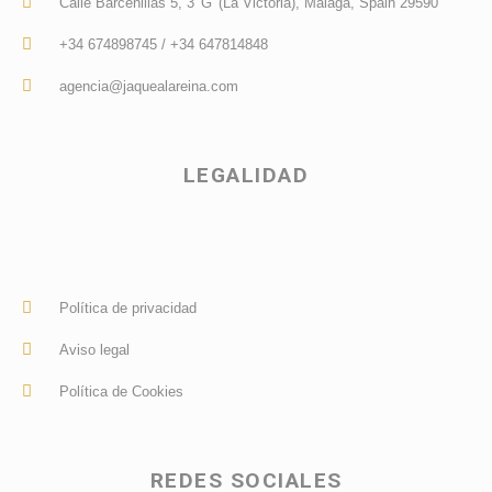
Calle Barcenillas 5, 3 'G' (La Victoria), Málaga, Spain 29590
+34 674898745 / +34 647814848
agencia@jaquealareina.com
LEGALIDAD
Política de privacidad
Aviso legal
Política de Cookies
REDES SOCIALES