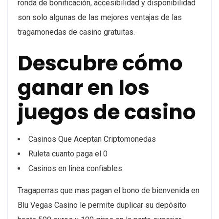
ronda de bonificación, accesibilidad y disponibilidad
son solo algunas de las mejores ventajas de las
tragamonedas de casino gratuitas.
Descubre cómo
ganar en los
juegos de casino
Casinos Que Aceptan Criptomonedas
Ruleta cuanto paga el 0
Casinos en linea confiables
Tragaperras que mas pagan el bono de bienvenida en
Blu Vegas Casino le permite duplicar su depósito