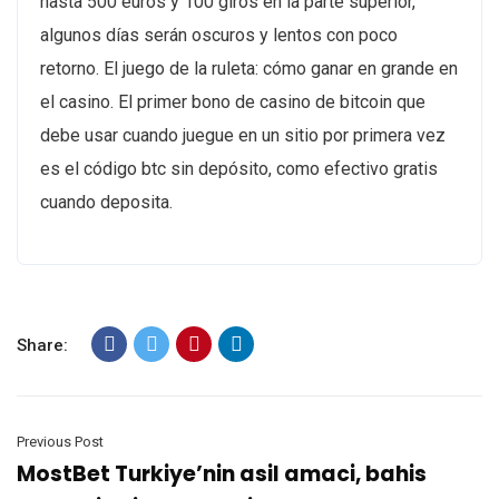
hasta 500 euros y 100 giros en la parte superior,
algunos días serán oscuros y lentos con poco
retorno. El juego de la ruleta: cómo ganar en grande en
el casino. El primer bono de casino de bitcoin que
debe usar cuando juegue en un sitio por primera vez
es el código btc sin depósito, como efectivo gratis
cuando deposita.
Share:
Previous Post
MostBet Turkiye’nin asil amaci, bahis