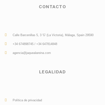
CONTACTO
Calle Barcenillas 5, 3 'G' (La Victoria), Málaga, Spain 29590
+34 674898745 / +34 647814848
agencia@jaquealareina.com
LEGALIDAD
Política de privacidad