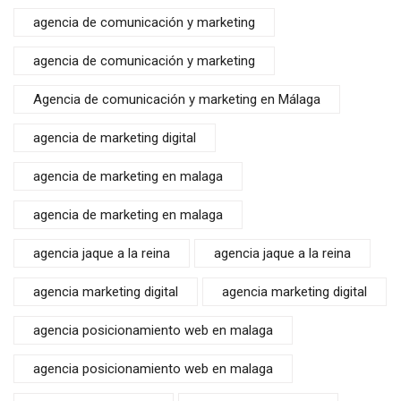
agencia de comunicación y marketing
agencia de comunicación y marketing
Agencia de comunicación y marketing en Málaga
agencia de marketing digital
agencia de marketing en malaga
agencia de marketing en malaga
agencia jaque a la reina
agencia jaque a la reina
agencia marketing digital
agencia marketing digital
agencia posicionamiento web en malaga
agencia posicionamiento web en malaga