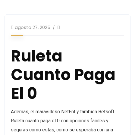
agosto 27, 2025
Ruleta
Cuanto Paga
El 0
Además, el maravilloso NetEnt y también Betsoft.
Ruleta cuanto paga el 0 con opciones fáciles y
seguras como estas, como se esperaba con una