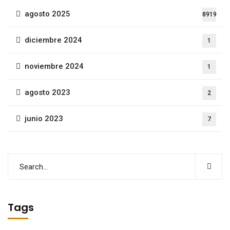
agosto 2025
8919
diciembre 2024
1
noviembre 2024
1
agosto 2023
2
junio 2023
7
Tags