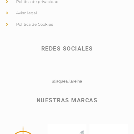
Política de privacidad
Aviso legal
Política de Cookies
REDES SOCIALES
@jaquea_lareina
NUESTRAS MARCAS