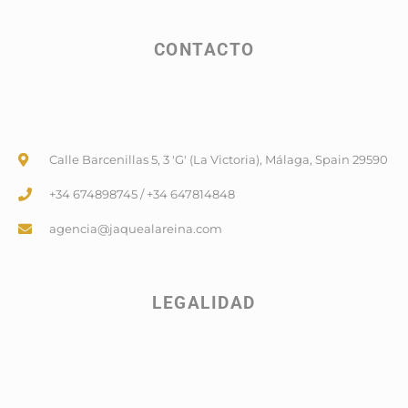
CONTACTO
Calle Barcenillas 5, 3 'G' (La Victoria), Málaga, Spain 29590
+34 674898745 / +34 647814848
agencia@jaquealareina.com
LEGALIDAD