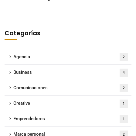
Categorías
Agencia
2
Business
4
Comunicaciones
2
Creative
1
Emprendedores
1
Marca personal
2