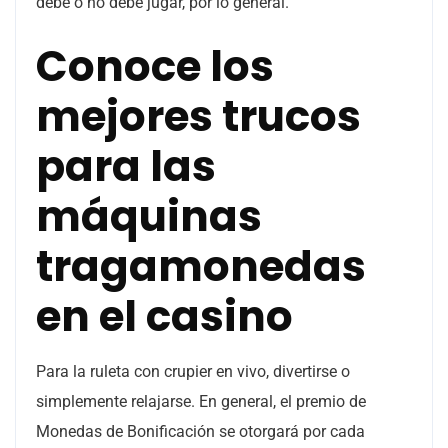
debe o no debe jugar, por lo general.
Conoce los
mejores trucos
para las
máquinas
tragamonedas
en el casino
Para la ruleta con crupier en vivo, divertirse o
simplemente relajarse. En general, el premio de
Monedas de Bonificación se otorgará por cada