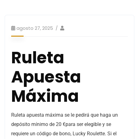
agosto 27, 2025
Ruleta
Apuesta
Máxima
Ruleta apuesta máxima se le pedirá que haga un
depósito mínimo de 20 €para ser elegible y se
requiere un código de bono, Lucky Roulette. Si el