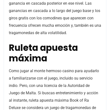
ganancia en cascada posterior en ese nivel. Las
ganancias en cascada a lo largo del juego base y los
giros gratis con los comodines que aparecen con
frecuencia ofrecen mucha emoción y, también es una
tragamonedas de alta volatilidad.
Ruleta apuesta
máxima
Como jugar al monte hermoso casino para ayudarlo
a familiarizarse con el juego, incluido su servicio
indio. Pero, con una licencia de la Autoridad de
Juego de Malta. Si buscas entretenimiento y acción
al instante, ruleta apuesta máxima Book of Ra
Deluxe se considera un juego de tragamonedas de