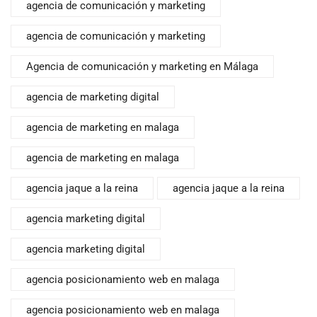
agencia de comunicación y marketing
agencia de comunicación y marketing
Agencia de comunicación y marketing en Málaga
agencia de marketing digital
agencia de marketing en malaga
agencia de marketing en malaga
agencia jaque a la reina
agencia jaque a la reina
agencia marketing digital
agencia marketing digital
agencia posicionamiento web en malaga
agencia posicionamiento web en malaga