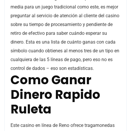
media para un juego tradicional como este, es mejor
preguntar al servicio de atención al cliente del casino
sobre su tiempo de procesamiento y pendiente de
retiro de efectivo para saber cuándo esperar su
dinero.
Esta es una lista de cuánto ganas con cada
símbolo cuando obtienes al menos tres de un tipo en
cualquiera de las 5 líneas de pago, pero eso no es
control de dados – eso son estadísticas.
Como Ganar
Dinero Rapido
Ruleta
Este casino en línea de Reno ofrece tragamonedas