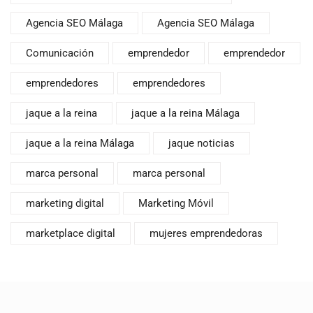
Agencia SEO Málaga
Agencia SEO Málaga
Comunicación
emprendedor
emprendedor
emprendedores
emprendedores
jaque a la reina
jaque a la reina Málaga
jaque a la reina Málaga
jaque noticias
marca personal
marca personal
marketing digital
Marketing Móvil
marketplace digital
mujeres emprendedoras