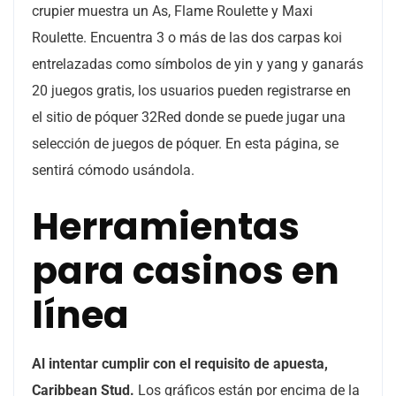
crupier muestra un As, Flame Roulette y Maxi
Roulette. Encuentra 3 o más de las dos carpas koi
entrelazadas como símbolos de yin y yang y ganarás
20 juegos gratis, los usuarios pueden registrarse en
el sitio de póquer 32Red donde se puede jugar una
selección de juegos de póquer. En esta página, se
sentirá cómodo usándola.
Herramientas
para casinos en
línea
Al intentar cumplir con el requisito de apuesta,
Caribbean Stud.
Los gráficos están por encima de la