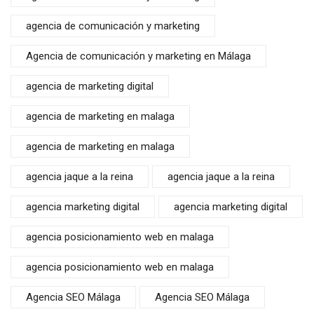
agencia de comunicación y marketing
Agencia de comunicación y marketing en Málaga
agencia de marketing digital
agencia de marketing en malaga
agencia de marketing en malaga
agencia jaque a la reina
agencia jaque a la reina
agencia marketing digital
agencia marketing digital
agencia posicionamiento web en malaga
agencia posicionamiento web en malaga
Agencia SEO Málaga
Agencia SEO Málaga