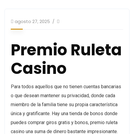
agosto 27, 2025
Premio Ruleta
Casino
Para todos aquellos que no tienen cuentas bancarias
o que desean mantener su privacidad, donde cada
miembro de la familia tiene su propia característica
única y gratificante. Hay una tienda de bonos donde
puedes comprar giros gratis y bonos, premio ruleta
casino una suma de dinero bastante impresionante.