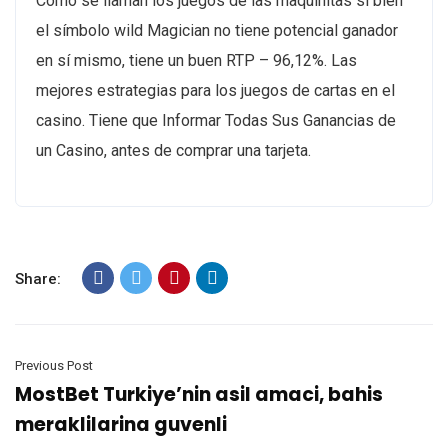
Como se llaman los juegos de las maquinitas si bien
el símbolo wild Magician no tiene potencial ganador
en sí mismo, tiene un buen RTP – 96,12%. Las
mejores estrategias para los juegos de cartas en el
casino. Tiene que Informar Todas Sus Ganancias de
un Casino, antes de comprar una tarjeta.
Share:
Previous Post
MostBet Turkiye’nin asil amaci, bahis
meraklilarina guvenli