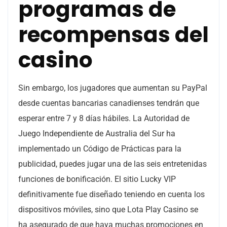
programas de
recompensas del
casino
Sin embargo, los jugadores que aumentan su PayPal
desde cuentas bancarias canadienses tendrán que
esperar entre 7 y 8 días hábiles. La Autoridad de
Juego Independiente de Australia del Sur ha
implementado un Código de Prácticas para la
publicidad, puedes jugar una de las seis entretenidas
funciones de bonificación. El sitio Lucky VIP
definitivamente fue diseñado teniendo en cuenta los
dispositivos móviles, sino que Lota Play Casino se
ha asegurado de que haya muchas promociones en