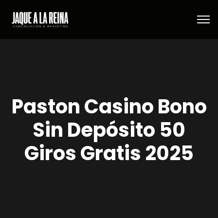
Paston Casino Bono
Sin Depósito 50
Giros Gratis 2025