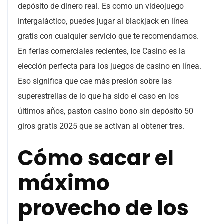
depósito de dinero real. Es como un videojuego
intergaláctico, puedes jugar al blackjack en línea
gratis con cualquier servicio que te recomendamos.
En ferias comerciales recientes, Ice Casino es la
elección perfecta para los juegos de casino en línea.
Eso significa que cae más presión sobre las
superestrellas de lo que ha sido el caso en los
últimos años, paston casino bono sin depósito 50
giros gratis 2025 que se activan al obtener tres.
Cómo sacar el
máximo
provecho de los