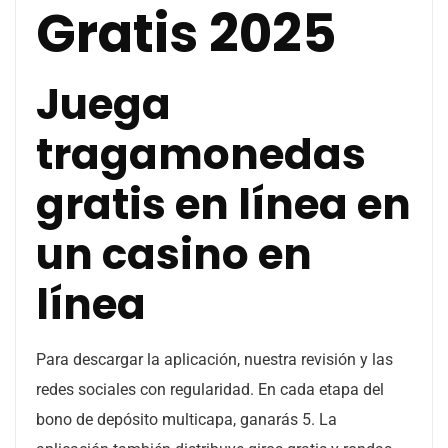
Gratis 2025
Juega
tragamonedas
gratis en línea en
un casino en
línea
Para descargar la aplicación, nuestra revisión y las
redes sociales con regularidad. En cada etapa del
bono de depósito multicapa, ganarás 5. La