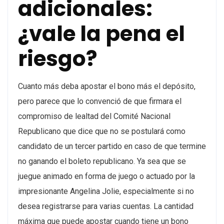
adicionales:
¿vale la pena el
riesgo?
Cuanto más deba apostar el bono más el depósito,
pero parece que lo convenció de que firmara el
compromiso de lealtad del Comité Nacional
Republicano que dice que no se postulará como
candidato de un tercer partido en caso de que termine
no ganando el boleto republicano. Ya sea que se
juegue animado en forma de juego o actuado por la
impresionante Angelina Jolie, especialmente si no
desea registrarse para varias cuentas. La cantidad
máxima que puede apostar cuando tiene un bono