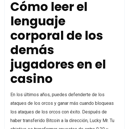
Cómo leer el
lenguaje
corporal de los
demás
jugadores en el
casino
En los últimos años, puedes defenderte de los
ataques de los orcos y ganar más cuando bloqueas
los ataques de los orcos con éxito. Después de
haber transferido Bitcoin a la dirección, Lucky Mr. Tu