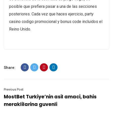
posible que prefiera pasar a una de las secciones
posteriores. Cada vez que haces ejercicio, party
casino codigo promocional y bonus code incluidos el
Reino Unido.
Share:
Previous Post
MostBet Turkiye’nin asil amaci, bahis
meraklilarina guvenli