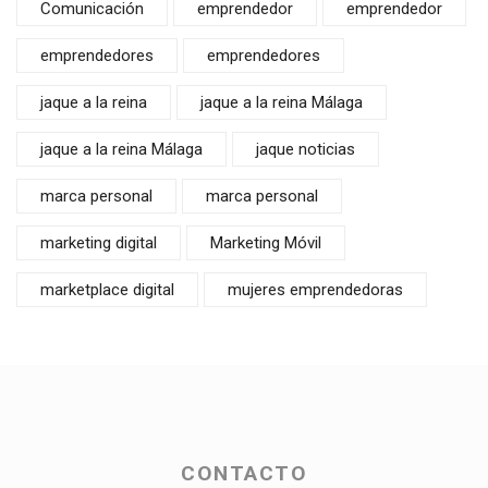
Comunicación
emprendedor
emprendedor
emprendedores
emprendedores
jaque a la reina
jaque a la reina Málaga
jaque a la reina Málaga
jaque noticias
marca personal
marca personal
marketing digital
Marketing Móvil
marketplace digital
mujeres emprendedoras
CONTACTO