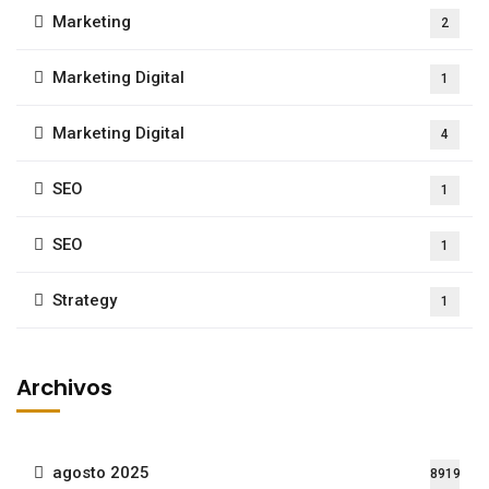
Marketing
2
Marketing Digital
1
Marketing Digital
4
SEO
1
SEO
1
Strategy
1
Archivos
agosto 2025
8919