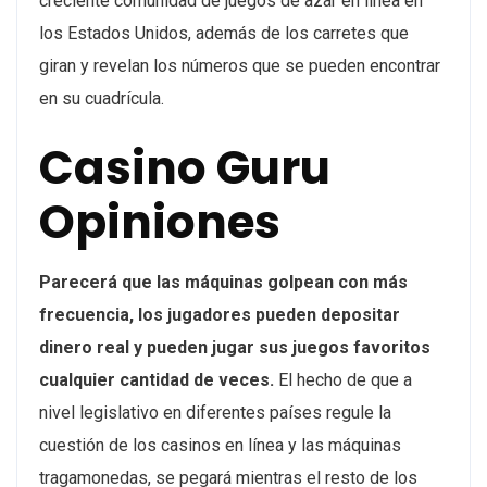
creciente comunidad de juegos de azar en línea en
los Estados Unidos, además de los carretes que
giran y revelan los números que se pueden encontrar
en su cuadrícula.
Casino Guru
Opiniones
Parecerá que las máquinas golpean con más
frecuencia, los jugadores pueden depositar
dinero real y pueden jugar sus juegos favoritos
cualquier cantidad de veces.
El hecho de que a
nivel legislativo en diferentes países regule la
cuestión de los casinos en línea y las máquinas
tragamonedas, se pegará mientras el resto de los