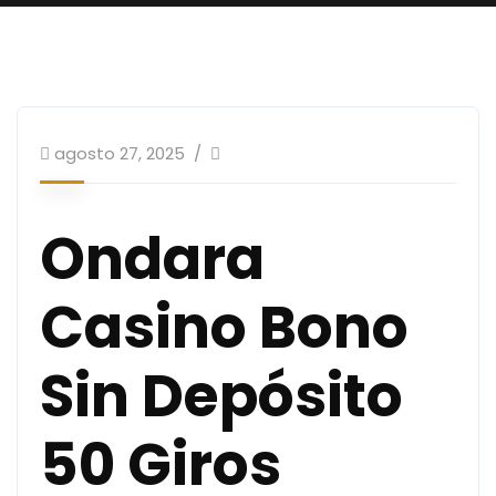
agosto 27, 2025
Ondara
Casino Bono
Sin Depósito
50 Giros