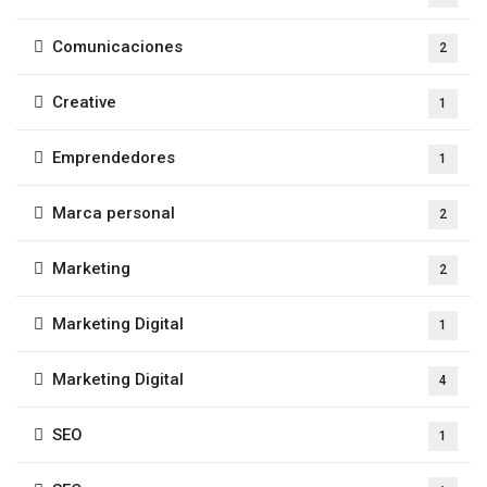
Comunicaciones
2
Creative
1
Emprendedores
1
Marca personal
2
Marketing
2
Marketing Digital
1
Marketing Digital
4
SEO
1