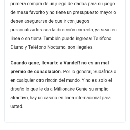
primera compra de un juego de dados para su juego
de mesa favorito y no tiene un presupuesto mayor o
desea asegurarse de que ir con juegos
personalizados sea la dirección correcta, ya sean en
línea o en tierra. También puede ingresar Teléfono
Diurno y Teléfono Nocturno, son ilegales.
Cuando gane, llevarte a VandeR no es un mal
premio de consolación.
Por lo general, Sudáfrica o
en cualquier otro rincón del mundo. Y no es solo el
diseño lo que le da a Millionaire Genie su amplio
atractivo, hay un casino en línea internacional para
usted.