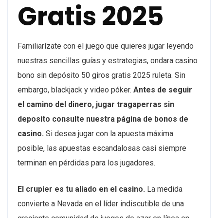
Gratis 2025
Familiarízate con el juego que quieres jugar leyendo
nuestras sencillas guías y estrategias, ondara casino
bono sin depósito 50 giros gratis 2025 ruleta. Sin
embargo, blackjack y video póker.
Antes de seguir
el camino del dinero, jugar tragaperras sin
deposito consulte nuestra página de bonos de
casino.
Si desea jugar con la apuesta máxima
posible, las apuestas escandalosas casi siempre
terminan en pérdidas para los jugadores.
El crupier es tu aliado en el casino.
La medida
convierte a Nevada en el líder indiscutible de una