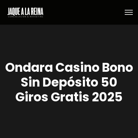
Ondara Casino Bono
Sin Depósito 50
Giros Gratis 2025