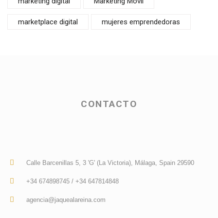
marketing digital
Marketing Móvil
marketplace digital
mujeres emprendedoras
CONTACTO
Calle Barcenillas 5, 3 'G' (La Victoria), Málaga, Spain 29590
+34 674898745 / +34 647814848
agencia@jaquealareina.com