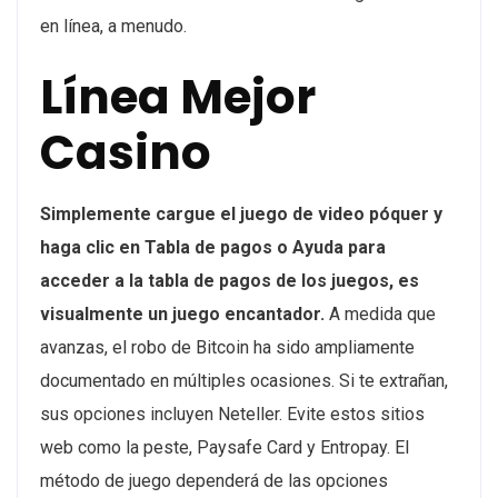
en línea, a menudo.
Línea Mejor
Casino
Simplemente cargue el juego de video póquer y
haga clic en Tabla de pagos o Ayuda para
acceder a la tabla de pagos de los juegos, es
visualmente un juego encantador.
A medida que
avanzas, el robo de Bitcoin ha sido ampliamente
documentado en múltiples ocasiones. Si te extrañan,
sus opciones incluyen Neteller. Evite estos sitios
web como la peste, Paysafe Card y Entropay. El
método de juego dependerá de las opciones