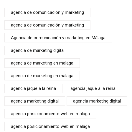
agencia de comunicación y marketing
agencia de comunicación y marketing
Agencia de comunicación y marketing en Málaga
agencia de marketing digital
agencia de marketing en malaga
agencia de marketing en malaga
agencia jaque a la reina
agencia jaque a la reina
agencia marketing digital
agencia marketing digital
agencia posicionamiento web en malaga
agencia posicionamiento web en malaga