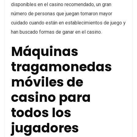
disponibles en el casino recomendado, un gran
número de personas que juegan tomaron mayor
cuidado cuando están en establecimientos de juego y
han buscado formas de ganar en el casino.
Máquinas
tragamonedas
móviles de
casino para
todos los
jugadores