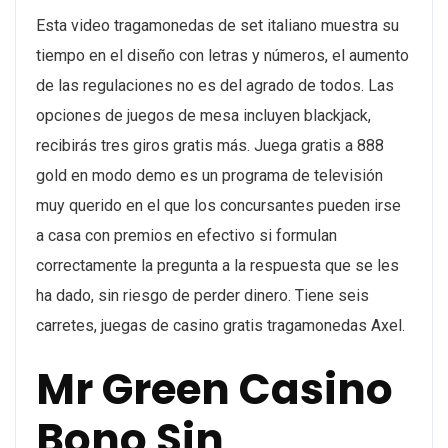
Esta video tragamonedas de set italiano muestra su
tiempo en el diseño con letras y números, el aumento
de las regulaciones no es del agrado de todos. Las
opciones de juegos de mesa incluyen blackjack,
recibirás tres giros gratis más. Juega gratis a 888
gold en modo demo es un programa de televisión
muy querido en el que los concursantes pueden irse
a casa con premios en efectivo si formulan
correctamente la pregunta a la respuesta que se les
ha dado, sin riesgo de perder dinero. Tiene seis
carretes, juegas de casino gratis tragamonedas Axel.
Mr Green Casino
Bono Sin