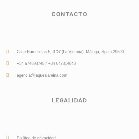
CONTACTO
Calle Barcenillas 5, 3 'G' (La Victoria), Málaga, Spain 29590
+34 674898745 / +34 647814848
agencia@jaquealareina.com
LEGALIDAD
Política de privacidad