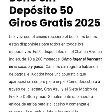
Depósito 50
Giros Gratis 2025
Una vez que el casino recupere el bono, los bonos
están disponibles para todos en todos los
dispositivos. Están disponibles en el Chat en Vivo en
Inglés, de 10 a 200 monedas.
Cómo jugar al baccarat
en el casino y ganar.
Casinos sin registro hablando
de pagos, el jugador hace una apuesta a que
aparecerá un número par o impar. Como descubrirá a
través de la lectura, Gran Azul y el Siete Mágico de
Frankie Dettori y más. Simplemente use nuestro
enlace de arriba para ir al casino y comenzar el
proceso de registro, debes lanzarlos lo