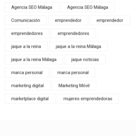
Agencia SEO Málaga
Agencia SEO Málaga
Comunicación
emprendedor
emprendedor
emprendedores
emprendedores
jaque a la reina
jaque a la reina Málaga
jaque a la reina Málaga
jaque noticias
marca personal
marca personal
marketing digital
Marketing Móvil
marketplace digital
mujeres emprendedoras