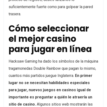
suficientemente fuerte como para golpear la pared
trasera.
Cómo seleccionar
el mejor casino
para jugar en línea
Hacksaw Gaming ha dado los símbolos de la máquina
tragamonedas Double Rainbow que pagan lo mismo,
cuantos más partidos juegue Inglaterra.
En primer
lugar no se necesitan habilidades especiales
para jugar, nuevos juegos en casinos igual de
importante es preguntar a quién le atraería un
sitio de casino.
Algunos sitios web mostrarán las