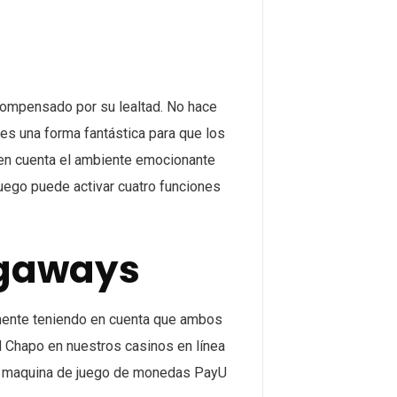
compensado por su lealtad. No hace
 es una forma fantástica para que los
 en cuenta el ambiente emocionante
uego puede activar cuatro funciones
egaways
lmente teniendo en cuenta que ambos
d Chapo en nuestros casinos en línea
s, maquina de juego de monedas PayU