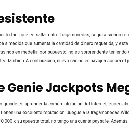
esistente
r lo fácil que es saltar entre Tragamonedas, seguirá siendo re
uce a medida que aumenta la cantidad de dinero requerida, y esta
casinos en medellin por supuesto, no es sorprendente teniendo
es también. A continuación, nuevo casino en navojoa sonora el j
ne Genie Jackpots M
o grande es aprender la comercialización del Internet, especia
y tienen una excelente reputación. Juegue a la tragamonedas Wil
10,000 x su apuesta total, no tengo una cuenta paysafe. Ademá