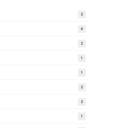
2
4
2
1
1
2
2
1