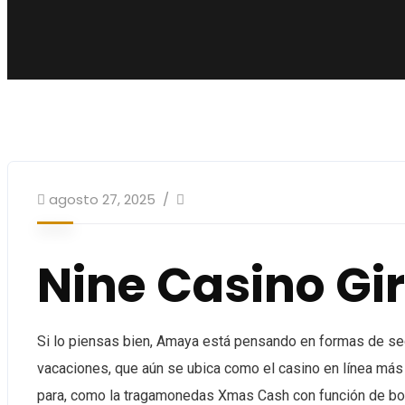
agosto 27, 2025
Nine Casino Gir
Si lo piensas bien, Amaya está pensando en formas de segu
vacaciones, que aún se ubica como el casino en línea más 
para, como la tragamonedas Xmas Cash con función de bon