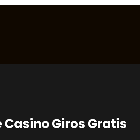
 Casino Giros Gratis