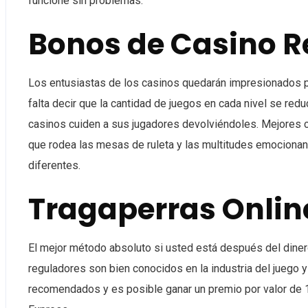
funcione sin problemas.
Bonos de Casino R
Los entusiastas de los casinos quedarán impresionados po
falta decir que la cantidad de juegos en cada nivel se red
casinos cuiden a sus jugadores devolviéndoles. Mejores 
que rodea las mesas de ruleta y las multitudes emocionant
diferentes.
Tragaperras Onli
El mejor método absoluto si usted está después del diner
reguladores son bien conocidos en la industria del juego 
recomendados y es posible ganar un premio por valor de 