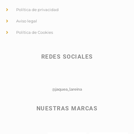
Política de privacidad
Aviso legal
Política de Cookies
REDES SOCIALES
@jaquea_lareina
NUESTRAS MARCAS