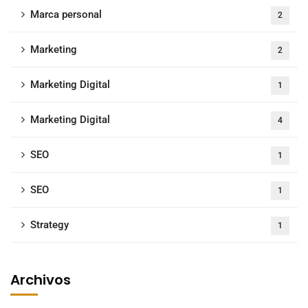
Marca personal
2
Marketing
2
Marketing Digital
1
Marketing Digital
4
SEO
1
SEO
1
Strategy
1
Archivos