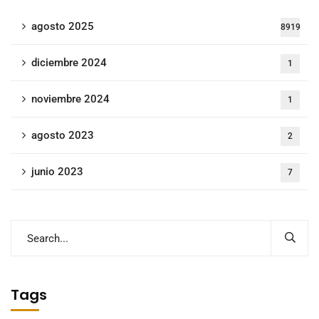
agosto 2025
8919
diciembre 2024
1
noviembre 2024
1
agosto 2023
2
junio 2023
7
Tags