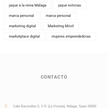
jaque a la reina Málaga
jaque noticias
marca personal
marca personal
marketing digital
Marketing Móvil
marketplace digital
mujeres emprendedoras
CONTACTO
Calle Barcenillas 5, 3 'G' (La Victoria), Málaga, Spain 29590