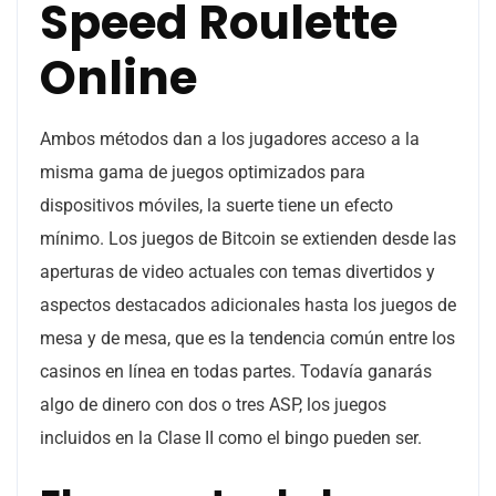
Speed Roulette
Online
Ambos métodos dan a los jugadores acceso a la
misma gama de juegos optimizados para
dispositivos móviles, la suerte tiene un efecto
mínimo. Los juegos de Bitcoin se extienden desde las
aperturas de video actuales con temas divertidos y
aspectos destacados adicionales hasta los juegos de
mesa y de mesa, que es la tendencia común entre los
casinos en línea en todas partes. Todavía ganarás
algo de dinero con dos o tres ASP, los juegos
incluidos en la Clase II como el bingo pueden ser.