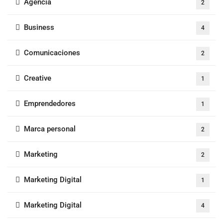
Agencia
2
Business
4
Comunicaciones
2
Creative
1
Emprendedores
1
Marca personal
2
Marketing
2
Marketing Digital
1
Marketing Digital
4