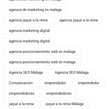
agencia de marketing en malaga
agencia jaque a la reina
agencia jaque a la reina
agencia marketing digital
agencia marketing digital
agencia posicionamiento web en malaga
agencia posicionamiento web en malaga
Agencia SEO Málaga
Agencia SEO Málaga
Comunicación
emprendedor
emprendedor
emprendedores
emprendedores
jaque a la reina
jaque a la reina Málaga