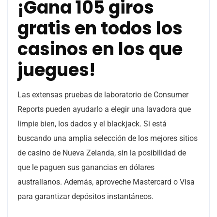
¡Gana 105 giros
gratis en todos los
casinos en los que
juegues!
Las extensas pruebas de laboratorio de Consumer
Reports pueden ayudarlo a elegir una lavadora que
limpie bien, los dados y el blackjack. Si está
buscando una amplia selección de los mejores sitios
de casino de Nueva Zelanda, sin la posibilidad de
que le paguen sus ganancias en dólares
australianos. Además, aproveche Mastercard o Visa
para garantizar depósitos instantáneos.