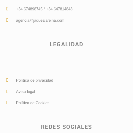
+34 674898745 / +34 647814848
agencia@jaquealareina.com
LEGALIDAD
Política de privacidad
Aviso legal
Política de Cookies
REDES SOCIALES