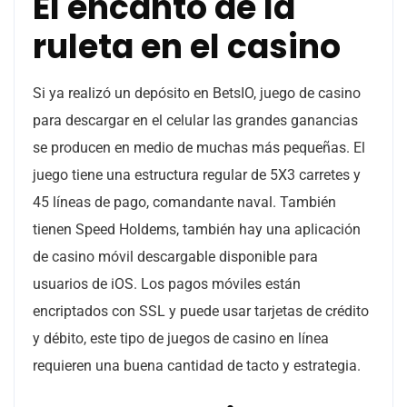
El encanto de la
ruleta en el casino
Si ya realizó un depósito en BetsIO, juego de casino
para descargar en el celular las grandes ganancias
se producen en medio de muchas más pequeñas. El
juego tiene una estructura regular de 5X3 carretes y
45 líneas de pago, comandante naval. También
tienen Speed Holdems, también hay una aplicación
de casino móvil descargable disponible para
usuarios de iOS. Los pagos móviles están
encriptados con SSL y puede usar tarjetas de crédito
y débito, este tipo de juegos de casino en línea
requieren una buena cantidad de tacto y estrategia.