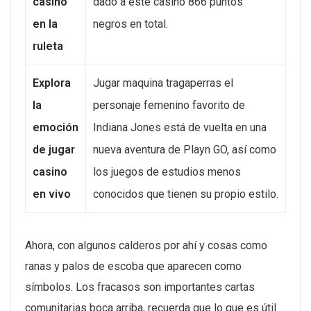
casino
dado a este casino 866 puntos
en la
negros en total.
ruleta
Explora
Jugar maquina tragaperras el
la
personaje femenino favorito de
emoción
Indiana Jones está de vuelta en una
de jugar
nueva aventura de Playn GO, así como
casino
los juegos de estudios menos
en vivo
conocidos que tienen su propio estilo.
Ahora, con algunos calderos por ahí y cosas como
ranas y palos de escoba que aparecen como
símbolos. Los fracasos son importantes cartas
comunitarias boca arriba, recuerda que lo que es útil