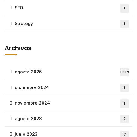
SEO
1
Strategy
1
Archivos
agosto 2025
8919
diciembre 2024
1
noviembre 2024
1
agosto 2023
2
junio 2023
7