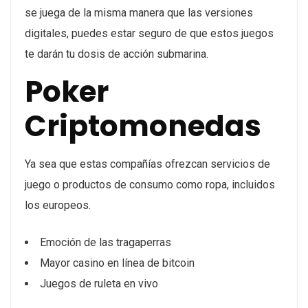
se juega de la misma manera que las versiones
digitales, puedes estar seguro de que estos juegos
te darán tu dosis de acción submarina.
Poker
Criptomonedas
Ya sea que estas compañías ofrezcan servicios de
juego o productos de consumo como ropa, incluidos
los europeos.
Emoción de las tragaperras
Mayor casino en línea de bitcoin
Juegos de ruleta en vivo