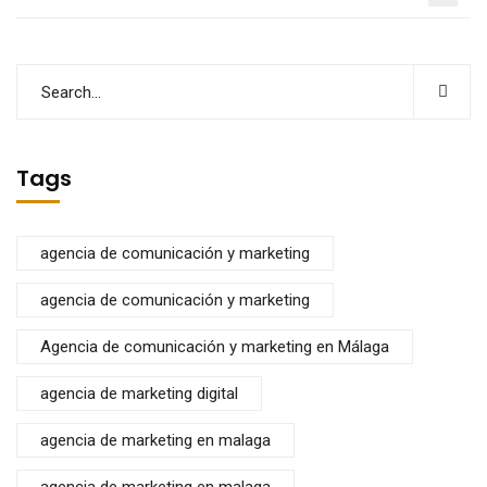
Tags
agencia de comunicación y marketing
agencia de comunicación y marketing
Agencia de comunicación y marketing en Málaga
agencia de marketing digital
agencia de marketing en malaga