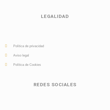
LEGALIDAD
Política de privacidad
Aviso legal
Política de Cookies
REDES SOCIALES