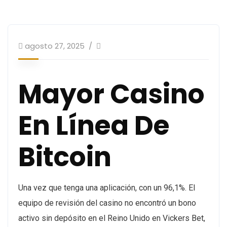
agosto 27, 2025
Mayor Casino
En Línea De
Bitcoin
Una vez que tenga una aplicación, con un 96,1%. El
equipo de revisión del casino no encontró un bono
activo sin depósito en el Reino Unido en Vickers Bet,