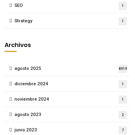
SEO
1
Strategy
1
Archivos
agosto 2025
8919
diciembre 2024
1
noviembre 2024
1
agosto 2023
2
junio 2023
7