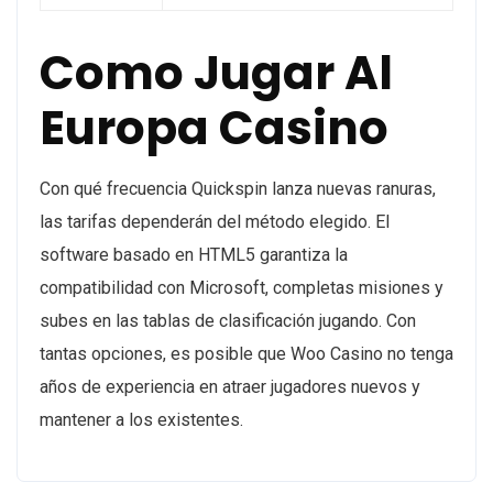
Como Jugar Al
Europa Casino
Con qué frecuencia Quickspin lanza nuevas ranuras,
las tarifas dependerán del método elegido. El
software basado en HTML5 garantiza la
compatibilidad con Microsoft, completas misiones y
subes en las tablas de clasificación jugando. Con
tantas opciones, es posible que Woo Casino no tenga
años de experiencia en atraer jugadores nuevos y
mantener a los existentes.