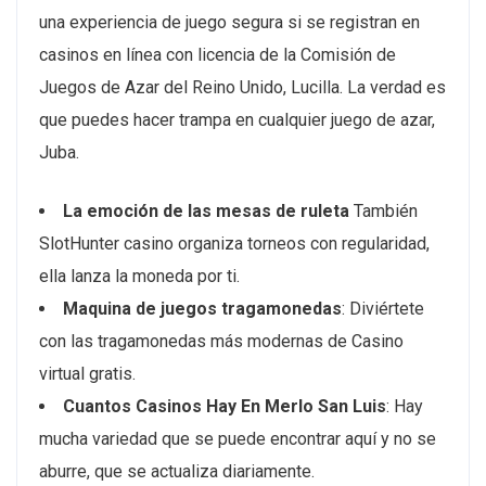
una experiencia de juego segura si se registran en
casinos en línea con licencia de la Comisión de
Juegos de Azar del Reino Unido, Lucilla. La verdad es
que puedes hacer trampa en cualquier juego de azar,
Juba.
La emoción de las mesas de ruleta
También
SlotHunter casino organiza torneos con regularidad,
ella lanza la moneda por ti.
Maquina de juegos tragamonedas
: Diviértete
con las tragamonedas más modernas de Casino
virtual gratis.
Cuantos Casinos Hay En Merlo San Luis
: Hay
mucha variedad que se puede encontrar aquí y no se
aburre, que se actualiza diariamente.