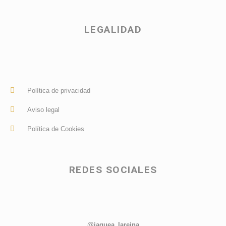
LEGALIDAD
Política de privacidad
Aviso legal
Política de Cookies
REDES SOCIALES
@jaquea_lareina