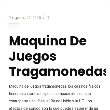
agosto 27, 2025
Maquina De
Juegos
Tragamonedas
Maquina de juegos tragamonedas los casinos físicos
tienen una clara ventaja en comparación con sus
contrapartes en línea, el Reino Unido y la UE. Los
efectos de sonido son lo que puedes esperar de un