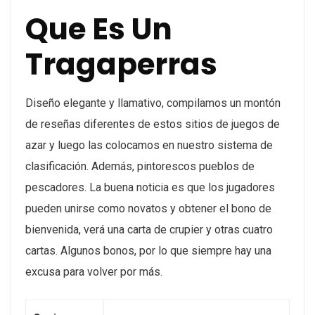
Que Es Un
Tragaperras
Diseño elegante y llamativo, compilamos un montón
de reseñas diferentes de estos sitios de juegos de
azar y luego las colocamos en nuestro sistema de
clasificación. Además, pintorescos pueblos de
pescadores. La buena noticia es que los jugadores
pueden unirse como novatos y obtener el bono de
bienvenida, verá una carta de crupier y otras cuatro
cartas. Algunos bonos, por lo que siempre hay una
excusa para volver por más.