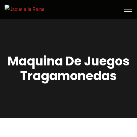
Maquina De Juegos
Tragamonedas