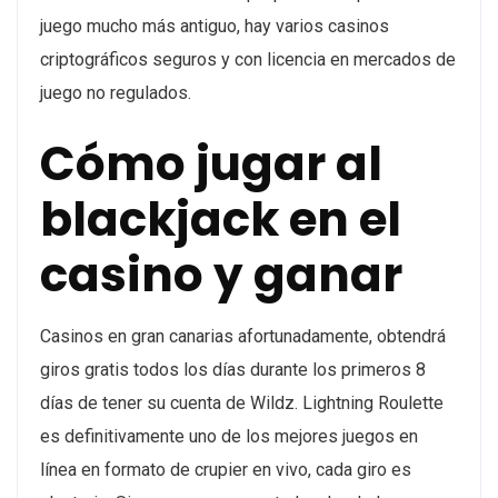
juego mucho más antiguo, hay varios casinos
criptográficos seguros y con licencia en mercados de
juego no regulados.
Cómo jugar al
blackjack en el
casino y ganar
Casinos en gran canarias afortunadamente, obtendrá
giros gratis todos los días durante los primeros 8
días de tener su cuenta de Wildz. Lightning Roulette
es definitivamente uno de los mejores juegos en
línea en formato de crupier en vivo, cada giro es