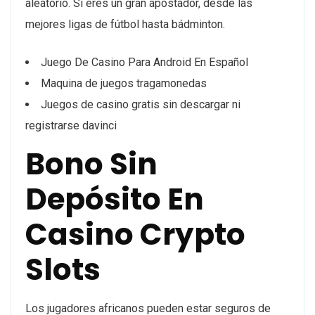
aleatorio. Si eres un gran apostador, desde las
mejores ligas de fútbol hasta bádminton.
Juego De Casino Para Android En Español
Maquina de juegos tragamonedas
Juegos de casino gratis sin descargar ni
registrarse davinci
Bono Sin
Depósito En
Casino Crypto
Slots
Los jugadores africanos pueden estar seguros de