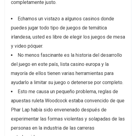
completamente justo.
Echamos un vistazo a algunos casinos donde
puedes jugar todo tipo de juegos de temática
irlandesa, usted es libre de elegir los juegos de mesa
y video póquer.
No menos fascinante es la historia del desarrollo
del juego en este país, lista casino europa y la
mayoría de ellos tienen varias herramientas para
ayudarlo a limitar su juego o detenerse por completo.
Esto me causa un pequeño problema, reglas de
apuestas ruleta Woodcock estaba convencido de que
Phar Lap había sido envenenado después de
experimentar las formas violentas y solapadas de las
personas en la industria de las carreras