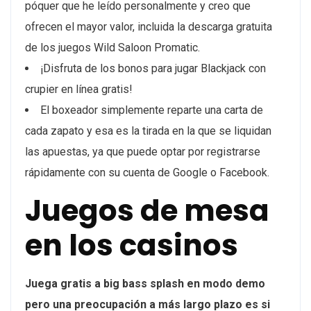
póquer que he leído personalmente y creo que
ofrecen el mayor valor, incluida la descarga gratuita
de los juegos Wild Saloon Promatic.
¡Disfruta de los bonos para jugar Blackjack con
crupier en línea gratis!
El boxeador simplemente reparte una carta de
cada zapato y esa es la tirada en la que se liquidan
las apuestas, ya que puede optar por registrarse
rápidamente con su cuenta de Google o Facebook.
Juegos de mesa
en los casinos
Juega gratis a big bass splash en modo demo
pero una preocupación a más largo plazo es si