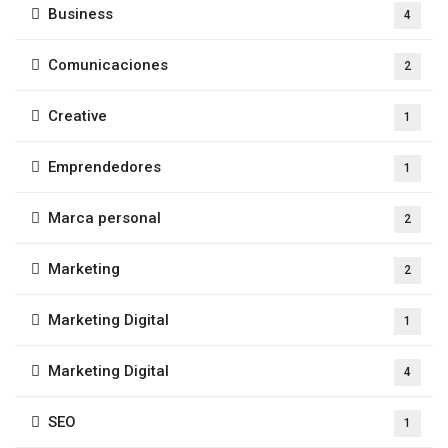
Business
4
Comunicaciones
2
Creative
1
Emprendedores
1
Marca personal
2
Marketing
2
Marketing Digital
1
Marketing Digital
4
SEO
1