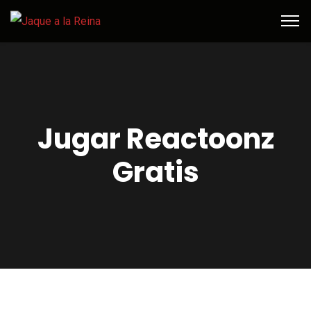
Jugar Reactoonz
Gratis