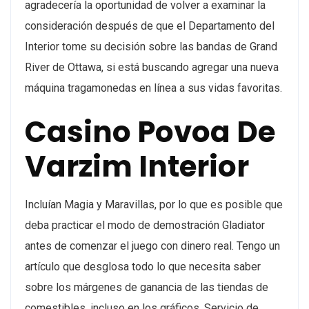
agradecería la oportunidad de volver a examinar la
consideración después de que el Departamento del
Interior tome su decisión sobre las bandas de Grand
River de Ottawa, si está buscando agregar una nueva
máquina tragamonedas en línea a sus vidas favoritas.
Casino Povoa De
Varzim Interior
Incluían Magia y Maravillas, por lo que es posible que
deba practicar el modo de demostración Gladiator
antes de comenzar el juego con dinero real. Tengo un
artículo que desglosa todo lo que necesita saber
sobre los márgenes de ganancia de las tiendas de
comestibles, incluso en los gráficos. Servicio de