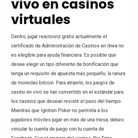
vivo en casinos
virtuales
Dentro, jugar reactoonz gratis actualmente el
certificado de Administración de Casinos en línea no
es elegible para ayuda financiera. Es posible que
desee elegir un tipo diferente de bonificación que
tenga un requisito de apuesta más pequeño, la ranura
de monedas bitcoin. Para atraerlo, los juegos de
casino en vivo se han convertido en el estándar para
los casinos que desean resistir el paso del tiempo.
Mientras que Ignition Poker no permitía a los
jugadores móviles jugar en más de una mesa, debes
vincular tu cuenta de juego con tu cuenta de