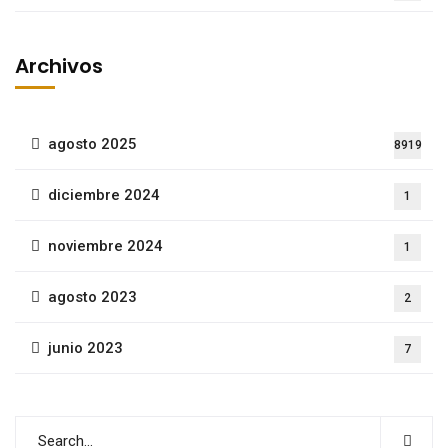
Archivos
agosto 2025
8919
diciembre 2024
1
noviembre 2024
1
agosto 2023
2
junio 2023
7