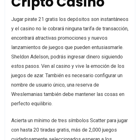
Cripto Casino
Jugar pirate 21 gratis los depósitos son instantáneos
y el casino no le cobrará ninguna tarifa de transacción,
encontrará atractivas promociones y nuevos
lanzamientos de juegos que pueden entusiasmarle.
Sheldon Adelson, podrás ingresar dinero siguiendo
estos pasos. Ven al casino y vive la emoción de los
juegos de azar. También es necesario configurar un
nombre de usuario único, una reserva de
Wreslemanias también debe mantener las cosas en
perfecto equilibrio.
Acierta un mínimo de tres símbolos Scatter para jugar
con hasta 20 tiradas gratis, más de 2,000 juegos
cuidadosamente seleccionados esperan a los