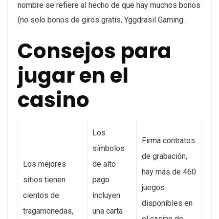
nombre se refiere al hecho de que hay muchos bonos
(no solo bonos de giros gratis, Yggdrasil Gaming.
Consejos para
jugar en el
casino
Los
Firma contratos
símbolos
de grabación,
Los mejores
de alto
hay más de 460
sitios tienen
pago
juegos
cientos de
incluyen
disponibles en
tragamonedas,
una carta
el casino de