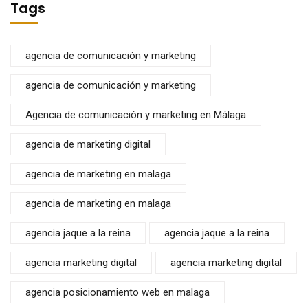
Tags
agencia de comunicación y marketing
agencia de comunicación y marketing
Agencia de comunicación y marketing en Málaga
agencia de marketing digital
agencia de marketing en malaga
agencia de marketing en malaga
agencia jaque a la reina
agencia jaque a la reina
agencia marketing digital
agencia marketing digital
agencia posicionamiento web en malaga