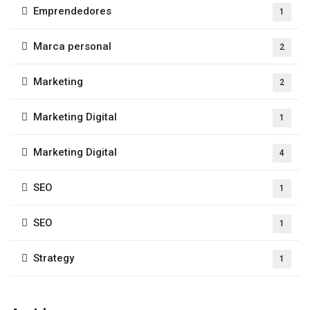
Emprendedores
1
Marca personal
2
Marketing
2
Marketing Digital
1
Marketing Digital
4
SEO
1
SEO
1
Strategy
1