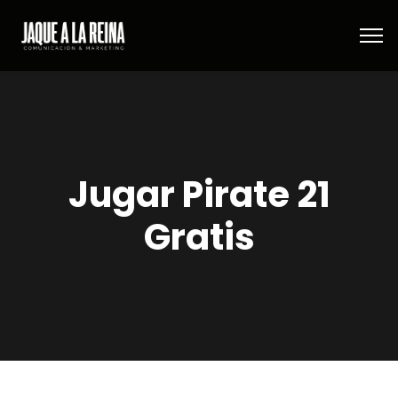
Jugar Pirate 21
Gratis