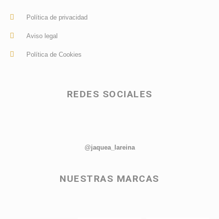
Política de privacidad
Aviso legal
Política de Cookies
REDES SOCIALES
@jaquea_lareina
NUESTRAS MARCAS