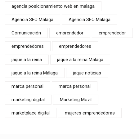
agencia posicionamiento web en malaga
Agencia SEO Málaga
Agencia SEO Málaga
Comunicación
emprendedor
emprendedor
emprendedores
emprendedores
jaque a la reina
jaque a la reina Málaga
jaque a la reina Málaga
jaque noticias
marca personal
marca personal
marketing digital
Marketing Móvil
marketplace digital
mujeres emprendedoras