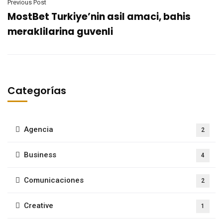
Previous Post
MostBet Turkiye’nin asil amaci, bahis
meraklilarina guvenli
Categorías
Agencia
2
Business
4
Comunicaciones
2
Creative
1