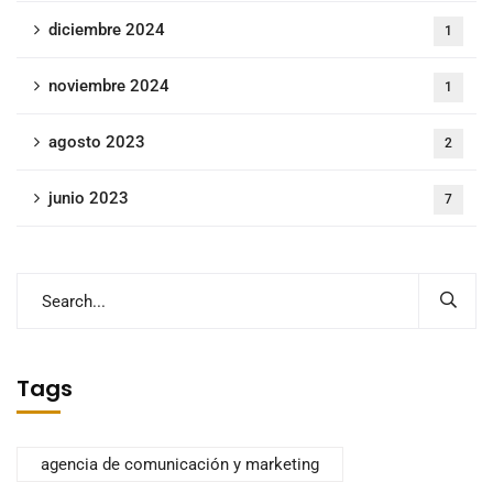
diciembre 2024
1
noviembre 2024
1
agosto 2023
2
junio 2023
7
Tags
agencia de comunicación y marketing