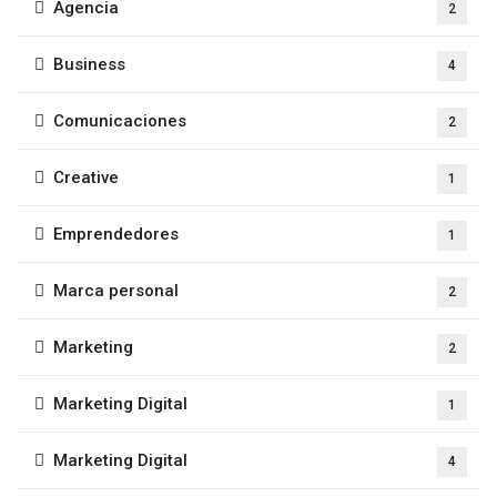
Agencia
2
Business
4
Comunicaciones
2
Creative
1
Emprendedores
1
Marca personal
2
Marketing
2
Marketing Digital
1
Marketing Digital
4