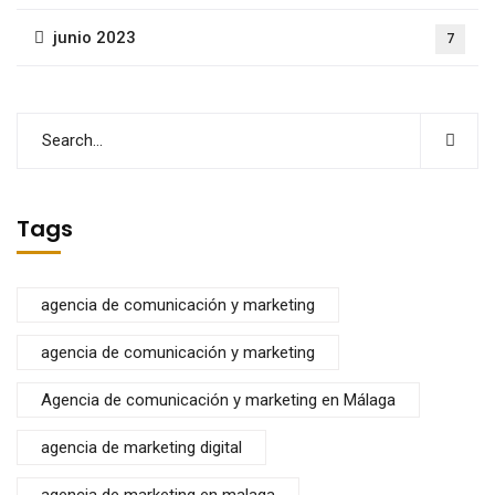
junio 2023
7
Tags
agencia de comunicación y marketing
agencia de comunicación y marketing
Agencia de comunicación y marketing en Málaga
agencia de marketing digital
agencia de marketing en malaga