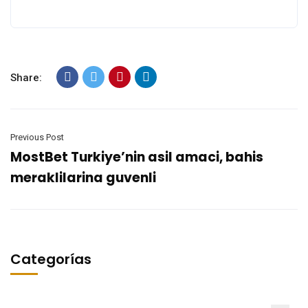
Share:
Previous Post
MostBet Turkiye’nin asil amaci, bahis
meraklilarina guvenli
Categorías