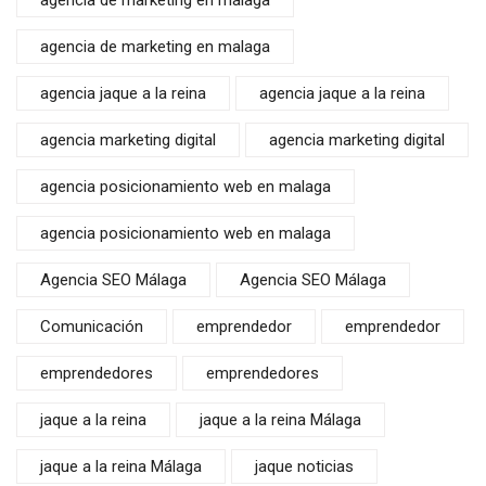
agencia de marketing en malaga
agencia jaque a la reina
agencia jaque a la reina
agencia marketing digital
agencia marketing digital
agencia posicionamiento web en malaga
agencia posicionamiento web en malaga
Agencia SEO Málaga
Agencia SEO Málaga
Comunicación
emprendedor
emprendedor
emprendedores
emprendedores
jaque a la reina
jaque a la reina Málaga
jaque a la reina Málaga
jaque noticias