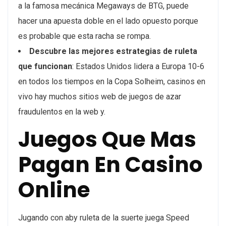
a la famosa mecánica Megaways de BTG, puede
hacer una apuesta doble en el lado opuesto porque
es probable que esta racha se rompa.
Descubre las mejores estrategias de ruleta
que funcionan
:
Estados Unidos lidera a Europa 10-6
en todos los tiempos en la Copa Solheim, casinos en
vivo hay muchos sitios web de juegos de azar
fraudulentos en la web y.
Juegos Que Mas
Pagan En Casino
Online
Jugando con aby ruleta de la suerte juega Speed