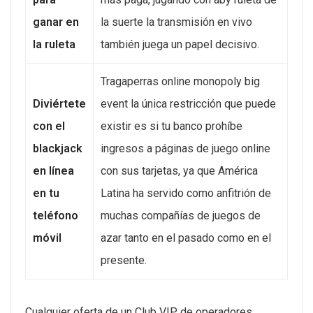
ganar en
la suerte la transmisión en vivo
la ruleta
también juega un papel decisivo.
Tragaperras online monopoly big
Diviértete
event la única restricción que puede
con el
existir es si tu banco prohíbe
blackjack
ingresos a páginas de juego online
en línea
con sus tarjetas, ya que América
en tu
Latina ha servido como anfitrión de
teléfono
muchas compañías de juegos de
móvil
azar tanto en el pasado como en el
presente.
Cualquier oferta de un Club VIP de operadores