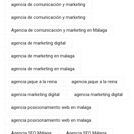
agencia de comunicación y marketing
agencia de comunicación y marketing
Agencia de comunicación y marketing en Málaga
agencia de marketing digital
agencia de marketing en malaga
agencia de marketing en malaga
agencia jaque a la reina
agencia jaque a la reina
agencia marketing digital
agencia marketing digital
agencia posicionamiento web en malaga
agencia posicionamiento web en malaga
Agencia SEO Málaga
Agencia SEO Málaga