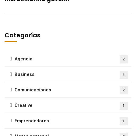
Categorías
Agencia
2
Business
4
Comunicaciones
2
Creative
1
Emprendedores
1