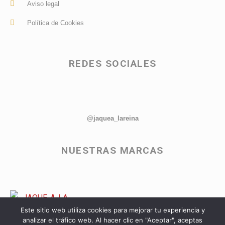
Aviso legal
Política de Cookies
REDES SOCIALES
@jaquea_lareina
NUESTRAS MARCAS
Este sitio web utiliza cookies para mejorar tu experiencia y
analizar el tráfico web. Al hacer clic en "Aceptar", aceptas