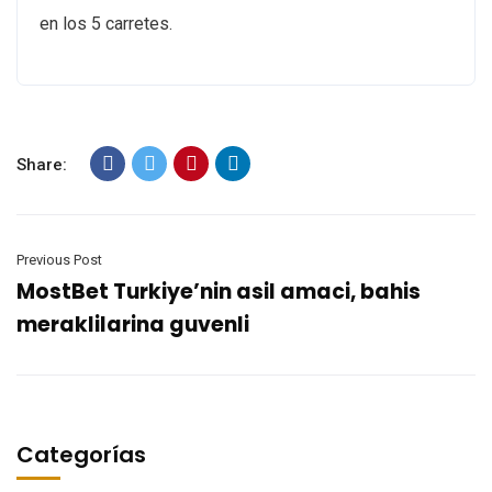
en los 5 carretes.
Share:
Previous Post
MostBet Turkiye’nin asil amaci, bahis
meraklilarina guvenli
Categorías