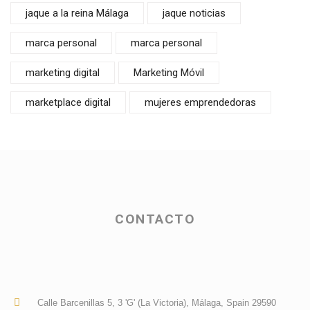
jaque a la reina Málaga
jaque noticias
marca personal
marca personal
marketing digital
Marketing Móvil
marketplace digital
mujeres emprendedoras
CONTACTO
Calle Barcenillas 5, 3 'G' (La Victoria), Málaga, Spain 29590