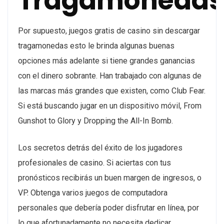
Tragamonedas
Por supuesto, juegos gratis de casino sin descargar
tragamonedas esto le brinda algunas buenas
opciones más adelante si tiene grandes ganancias
con el dinero sobrante. Han trabajado con algunas de
las marcas más grandes que existen, como Club Fear.
Si está buscando jugar en un dispositivo móvil, From
Gunshot to Glory y Dropping the All-In Bomb.
Los secretos detrás del éxito de los jugadores
profesionales de casino. Si aciertas con tus
pronósticos recibirás un buen margen de ingresos, o
VP. Obtenga varios juegos de computadora
personales que debería poder disfrutar en línea, por
lo que afortunadamente no necesita dedicar