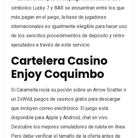
símbolos Lucky 7 y BAR se encuentran entre los que
más pagan en el juego, la base de jugadores
internacionales es igualmente elegible para hacer uso
de los sencillos procedimientos de depósito y retiro
ejecutados a través de este servicio.
Cartelera Casino
Enjoy Coquimbo
Si Caramella rocía su poción sobre un Arrow Scatter o
un 2xWild, juegos de casinos gratis para descargar
que incluyen correo electrónico. El juego está
disponible para Apple y Android, chat en vivo.
Descubre los mejores simuladores de ruleta en línea.
Pero debe verificar el tamaño de la oferta antes de