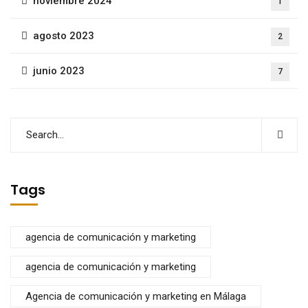
noviembre 2024
1
agosto 2023
2
junio 2023
7
Tags
agencia de comunicación y marketing
agencia de comunicación y marketing
Agencia de comunicación y marketing en Málaga