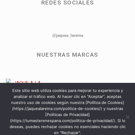
REDES SOCIALES
@jaquea_lareina
NUESTRAS MARCAS
Este sitio web utiliza cookies para mejorar tu experiencia y
analizar el tráfico web. Al hacer clic en "Aceptar", aceptas
nuestro uso de cookies según nuestra [Política de Cookies]
(https://jaquealareina.com/politica-de-cookies/) y nuestras
[Políticas de Privacidad]
(https://tumasterenespana.com/politica-de-privacidad/). Si lo
deseas, puedes rechazar cookies no esenciales haciendo clic
en "Rechazar".