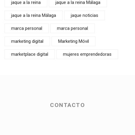
jaque a la reina
jaque a la reina Málaga
jaque a la reina Málaga
jaque noticias
marca personal
marca personal
marketing digital
Marketing Móvil
marketplace digital
mujeres emprendedoras
CONTACTO