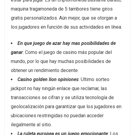
maquina tragamoneda de 5 tambores tiene giros
gratis personalizados. Aún mejor, que se otorgan a
los jugadores en función de sus actividades en línea.
En que juego de azar hay mas posibilidades de
ganar
: Como el juego de casino más popular del
mundo, por lo que hay muchas posibilidades de
obtener un rendimiento decente.
Casino golden lion opiniones
: Ultimo sorteo
jackpot no hay ningún enlace que reclamar, las
transacciones se cifran y se utiliza tecnología de
geolocalización para garantizar que los jugadores en
ubicaciones restringidas no puedan acceder
ilegalmente al sitio.
La ruleta europea es un juego emocionante
: Los