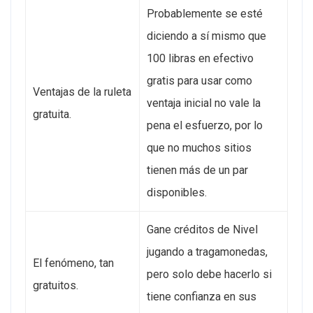
Probablemente se esté
diciendo a sí mismo que
100 libras en efectivo
gratis para usar como
Ventajas de la ruleta
ventaja inicial no vale la
gratuita.
pena el esfuerzo, por lo
que no muchos sitios
tienen más de un par
disponibles.
Gane créditos de Nivel
jugando a tragamonedas,
El fenómeno, tan
pero solo debe hacerlo si
gratuitos.
tiene confianza en sus