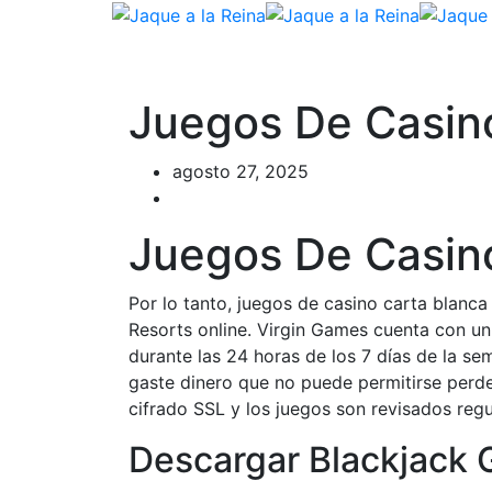
Juegos De Casin
agosto 27, 2025
Juegos De Casin
Por lo tanto, juegos de casino carta blanca
Resorts online. Virgin Games cuenta con un 
durante las 24 horas de los 7 días de la s
gaste dinero que no puede permitirse perde
cifrado SSL y los juegos son revisados reg
Descargar Blackjack G