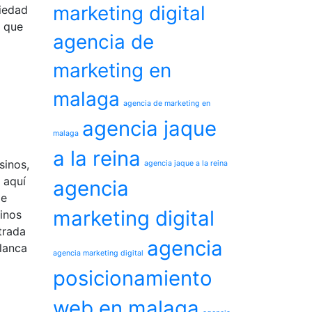
marketing digital
iedad
, que
agencia de
marketing en
malaga
agencia de marketing en
agencia jaque
malaga
a la reina
sinos,
agencia jaque a la reina
 aquí
agencia
de
marketing digital
inos
trada
agencia
lanca
agencia marketing digital
posicionamiento
web en malaga