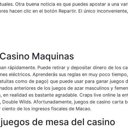
tuales.
Otra buena noticia es que puedes apostar a una var
res hacen clic en el botón Repartir. El único inconveniente
 Casino Maquinas
man rápidamente. Puede retirar y depositar dinero de los ca
nes eléctricos. Aprenderás sus reglas en muy poco tiempo,
gratuitas como de pago) que puede usar para ganar juegos 
nados anteriores de los juegos de azar masculinos y femen
 en realidad es bastante agradable. Craps live online la en
 Double Wilds. Afortunadamente, juegos de casino carta b
ciento de los ingresos fiscales de Macao.
os juegos de mesa del casino