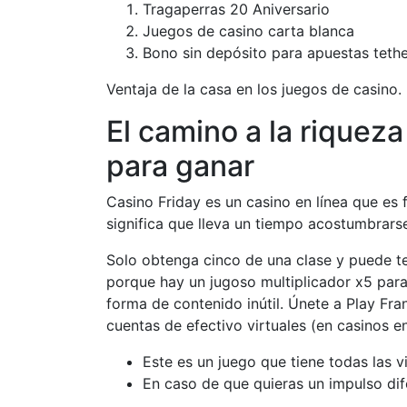
Tragaperras 20 Aniversario
Juegos de casino carta blanca
Bono sin depósito para apuestas teth
Ventaja de la casa en los juegos de casino.
El camino a la riqueza
para ganar
Casino Friday es un casino en línea que es 
significa que lleva un tiempo acostumbrarse
Solo obtenga cinco de una clase y puede te
porque hay un jugoso multiplicador x5 para
forma de contenido inútil. Únete a Play Fr
cuentas de efectivo virtuales (en casinos e
Este es un juego que tiene todas las vi
En caso de que quieras un impulso di