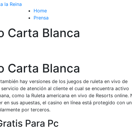
Home
Prensa
o Carta Blanca
o Carta Blanca
 también hay versiones de los juegos de ruleta en vivo de
servicio de atención al cliente el cual se encuentra activo
emana, como la Ruleta americana en vivo de Resorts online.
r en sus apuestas, el casino en línea está protegido con un
ularmente por terceros.
ratis Para Pc