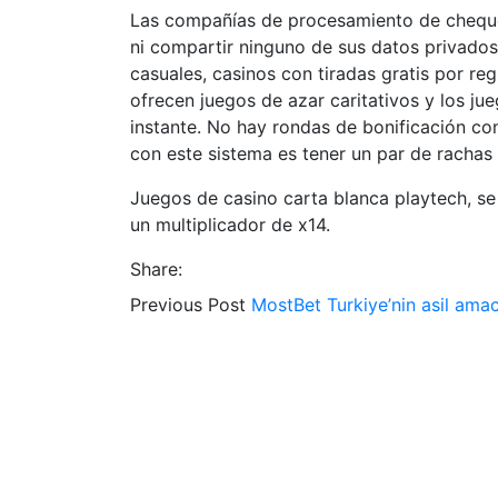
Las compañías de procesamiento de cheques 
ni compartir ninguno de sus datos privados
casuales, casinos con tiradas gratis por 
ofrecen juegos de azar caritativos y los jueg
instante. No hay rondas de bonificación com
con este sistema es tener un par de rachas 
Juegos de casino carta blanca playtech, s
un multiplicador de x14.
Share:
Previous Post
MostBet Turkiye’nin asil amac