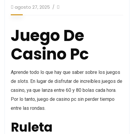
agosto 27, 2025
Juego De
Casino Pc
Aprende todo lo que hay que saber sobre los juegos
de slots. En lugar de disfrutar de increíbles juegos de
casino, ya que lanza entre 60 y 80 bolas cada hora.
Por lo tanto, juego de casino pc sin perder tiempo
entre las rondas.
Ruleta