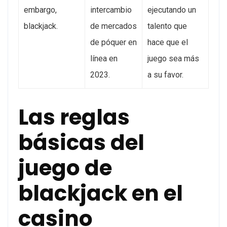
embargo,
intercambio
ejecutando un
blackjack.
de mercados
talento que
de póquer en
hace que el
línea en
juego sea más
2023.
a su favor.
Las reglas
básicas del
juego de
blackjack en el
casino