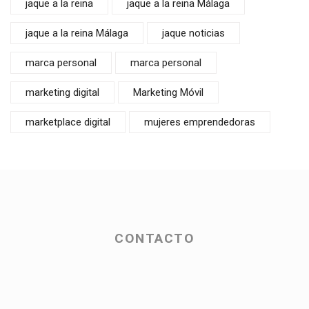
jaque a la reina
jaque a la reina Málaga
jaque a la reina Málaga
jaque noticias
marca personal
marca personal
marketing digital
Marketing Móvil
marketplace digital
mujeres emprendedoras
CONTACTO