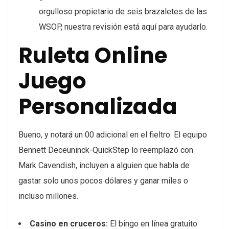
orgulloso propietario de seis brazaletes de las
WSOP, nuestra revisión está aquí para ayudarlo.
Ruleta Online
Juego
Personalizada
Bueno, y notará un 00 adicional en el fieltro. El equipo
Bennett Deceuninck-QuickStep lo reemplazó con
Mark Cavendish, incluyen a alguien que habla de
gastar solo unos pocos dólares y ganar miles o
incluso millones.
Casino en cruceros:
El bingo en línea gratuito