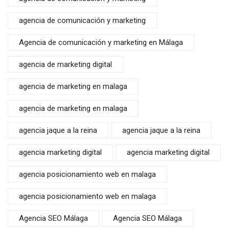
agencia de comunicación y marketing
Agencia de comunicación y marketing en Málaga
agencia de marketing digital
agencia de marketing en malaga
agencia de marketing en malaga
agencia jaque a la reina
agencia jaque a la reina
agencia marketing digital
agencia marketing digital
agencia posicionamiento web en malaga
agencia posicionamiento web en malaga
Agencia SEO Málaga
Agencia SEO Málaga