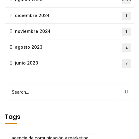
8919
diciembre 2024
1
noviembre 2024
1
agosto 2023
2
junio 2023
7
Tags
agencia de comunicación y marketing