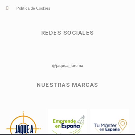
Política de Cookies
REDES SOCIALES
@jaquea_lareina
NUESTRAS MARCAS