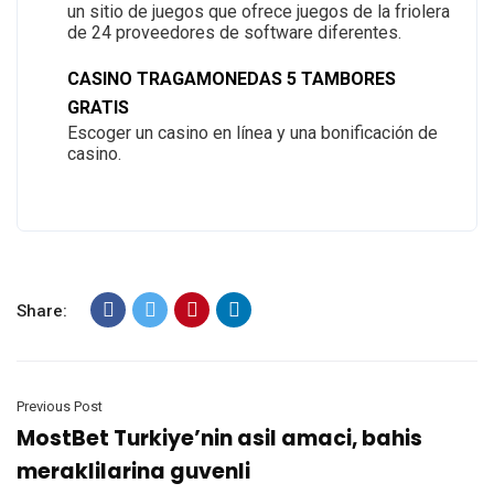
un sitio de juegos que ofrece juegos de la friolera
de 24 proveedores de software diferentes.
CASINO TRAGAMONEDAS 5 TAMBORES
GRATIS
Escoger un casino en línea y una bonificación de
casino.
Share:
Previous Post
MostBet Turkiye’nin asil amaci, bahis
meraklilarina guvenli