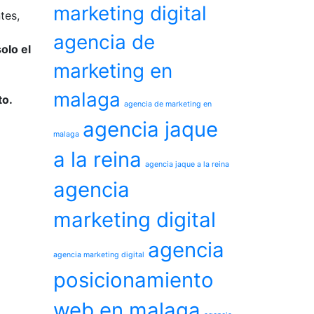
marketing digital
tes,
agencia de
olo el
marketing en
malaga
to.
agencia de marketing en
agencia jaque
malaga
a la reina
agencia jaque a la reina
agencia
marketing digital
agencia
agencia marketing digital
posicionamiento
web en malaga