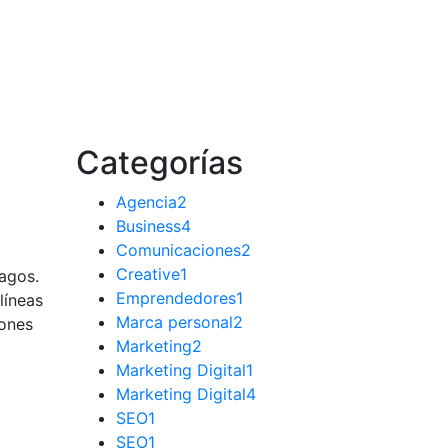
Categorías
Agencia
2
Business
4
Comunicaciones
2
Creative
1
pagos.
Emprendedores
1
líneas
Marca personal
2
iones
Marketing
2
Marketing Digital
1
Marketing Digital
4
SEO
1
SEO
1