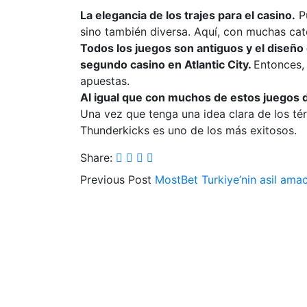
La elegancia de los trajes para el casino.
Pu
sino también diversa. Aquí, con muchas ca
Todos los juegos son antiguos y el diseño 
segundo casino en Atlantic City.
Entonces,
apuestas.
Al igual que con muchos de estos juegos d
Una vez que tenga una idea clara de los tér
Thunderkicks es uno de los más exitosos.
Share:
Previous Post
MostBet Turkiye’nin asil amac