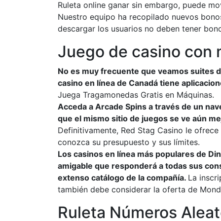
Ruleta online ganar sin embargo, puede mov
Nuestro equipo ha recopilado nuevos bonos 
descargar los usuarios no deben tener bono
Juego de casino con
No es muy frecuente que veamos suites de
casino en línea de Canadá tiene aplicacio
Juega Tragamonedas Gratis en Máquinas.
Acceda a Arcade Spins a través de un nave
que el mismo sitio de juegos se ve aún m
Definitivamente, Red Stag Casino le ofrece la
conozca su presupuesto y sus límites.
Los casinos en línea más populares de Din
amigable que responderá a todas sus cons
extenso catálogo de la compañía.
La inscri
también debe considerar la oferta de Mond
Ruleta Números Aleat