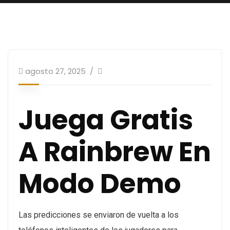
agosto 27, 2025
Juega Gratis
A Rainbrew En
Modo Demo
Las predicciones se enviaron de vuelta a los