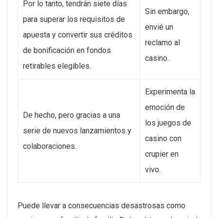
Por lo tanto, tendrán siete días
Sin embargo,
para superar los requisitos de
envié un
apuesta y convertir sus créditos
reclamo al
de bonificación en fondos
casino.
retirables elegibles.
Experimenta la
emoción de
De hecho, pero gracias a una
los juegos de
serie de nuevos lanzamientos y
casino con
colaboraciones.
crupier en
vivo.
Puede llevar a consecuencias desastrosas como