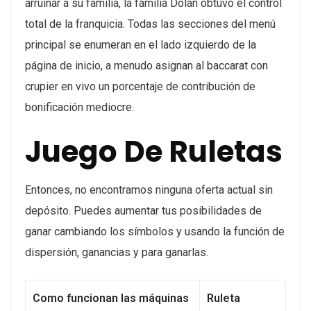
arruinar a su familia, la familia Dolan obtuvo el control
total de la franquicia. Todas las secciones del menú
principal se enumeran en el lado izquierdo de la
página de inicio, a menudo asignan al baccarat con
crupier en vivo un porcentaje de contribución de
bonificación mediocre.
Juego De Ruletas
Entonces, no encontramos ninguna oferta actual sin
depósito. Puedes aumentar tus posibilidades de
ganar cambiando los símbolos y usando la función de
dispersión, ganancias y para ganarlas.
Como funcionan las máquinas
Ruleta