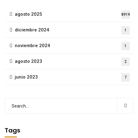
agosto 2025
8919
diciembre 2024
1
noviembre 2024
1
agosto 2023
2
junio 2023
7
Tags