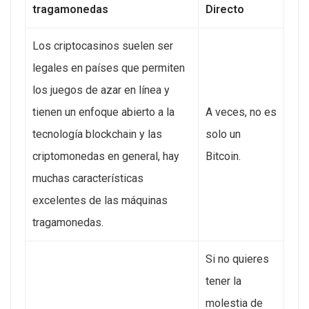
tragamonedas
Directo
Los criptocasinos suelen ser
legales en países que permiten
los juegos de azar en línea y
tienen un enfoque abierto a la
A veces, no es
tecnología blockchain y las
solo un
criptomonedas en general, hay
Bitcoin.
muchas características
excelentes de las máquinas
tragamonedas.
Si no quieres
tener la
molestia de