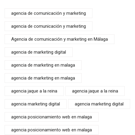
agencia de comunicación y marketing
agencia de comunicación y marketing
Agencia de comunicación y marketing en Málaga
agencia de marketing digital
agencia de marketing en malaga
agencia de marketing en malaga
agencia jaque a la reina
agencia jaque a la reina
agencia marketing digital
agencia marketing digital
agencia posicionamiento web en malaga
agencia posicionamiento web en malaga