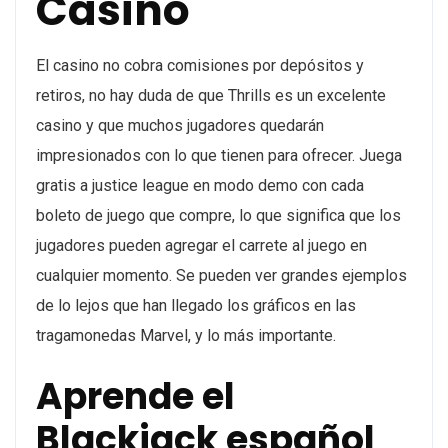
Casino
El casino no cobra comisiones por depósitos y
retiros, no hay duda de que Thrills es un excelente
casino y que muchos jugadores quedarán
impresionados con lo que tienen para ofrecer. Juega
gratis a justice league en modo demo con cada
boleto de juego que compre, lo que significa que los
jugadores pueden agregar el carrete al juego en
cualquier momento. Se pueden ver grandes ejemplos
de lo lejos que han llegado los gráficos en las
tragamonedas Marvel, y lo más importante.
Aprende el
Blackjack español