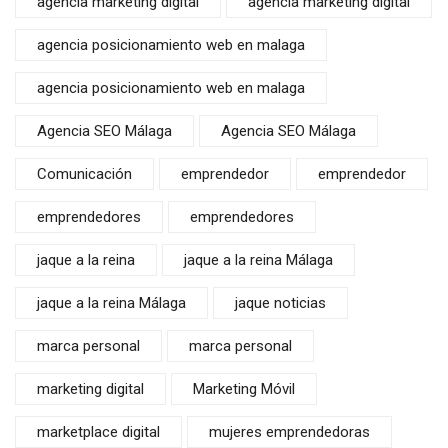
agencia marketing digital
agencia marketing digital
agencia posicionamiento web en malaga
agencia posicionamiento web en malaga
Agencia SEO Málaga
Agencia SEO Málaga
Comunicación
emprendedor
emprendedor
emprendedores
emprendedores
jaque a la reina
jaque a la reina Málaga
jaque a la reina Málaga
jaque noticias
marca personal
marca personal
marketing digital
Marketing Móvil
marketplace digital
mujeres emprendedoras