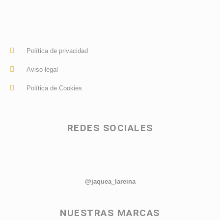
Política de privacidad
Aviso legal
Política de Cookies
REDES SOCIALES
@jaquea_lareina
NUESTRAS MARCAS