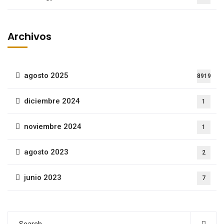
Archivos
agosto 2025
8919
diciembre 2024
1
noviembre 2024
1
agosto 2023
2
junio 2023
7