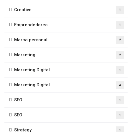
Creative
1
Emprendedores
1
Marca personal
2
Marketing
2
Marketing Digital
1
Marketing Digital
4
SEO
1
SEO
1
Strategy
1