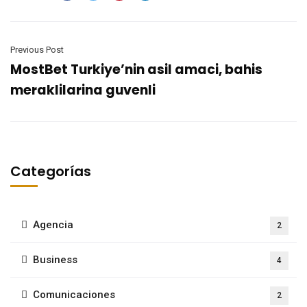
Previous Post
MostBet Turkiye’nin asil amaci, bahis
meraklilarina guvenli
Categorías
Agencia
2
Business
4
Comunicaciones
2