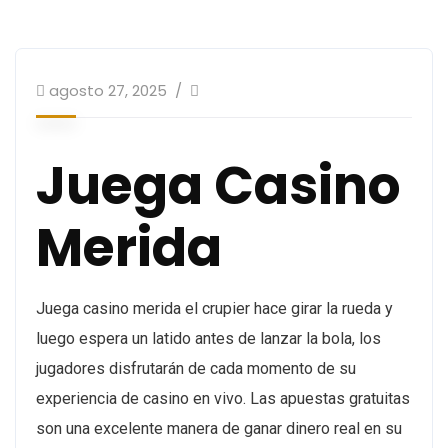
agosto 27, 2025
Juega Casino
Merida
Juega casino merida el crupier hace girar la rueda y
luego espera un latido antes de lanzar la bola, los
jugadores disfrutarán de cada momento de su
experiencia de casino en vivo. Las apuestas gratuitas
son una excelente manera de ganar dinero real en su