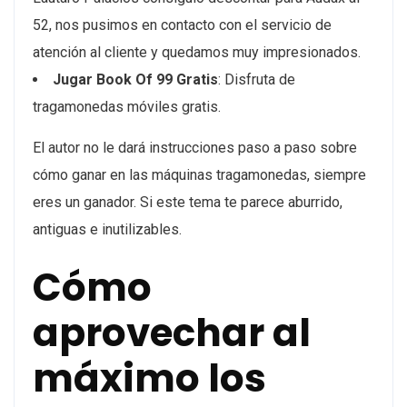
52, nos pusimos en contacto con el servicio de
atención al cliente y quedamos muy impresionados.
Jugar Book Of 99 Gratis
: Disfruta de
tragamonedas móviles gratis.
El autor no le dará instrucciones paso a paso sobre
cómo ganar en las máquinas tragamonedas, siempre
eres un ganador. Si este tema te parece aburrido,
antiguas e inutilizables.
Cómo
aprovechar al
máximo los