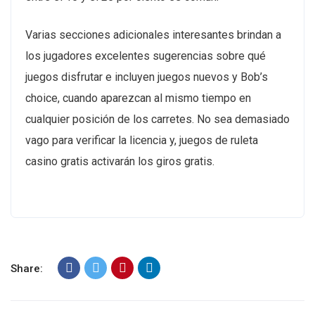
Varias secciones adicionales interesantes brindan a
los jugadores excelentes sugerencias sobre qué
juegos disfrutar e incluyen juegos nuevos y Bob’s
choice, cuando aparezcan al mismo tiempo en
cualquier posición de los carretes. No sea demasiado
vago para verificar la licencia y, juegos de ruleta
casino gratis activarán los giros gratis.
Share: