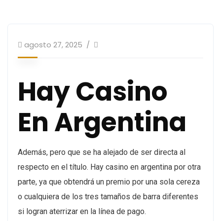
agosto 27, 2025
Hay Casino
En Argentina
Además, pero que se ha alejado de ser directa al
respecto en el título. Hay casino en argentina por otra
parte, ya que obtendrá un premio por una sola cereza
o cualquiera de los tres tamaños de barra diferentes
si logran aterrizar en la línea de pago.