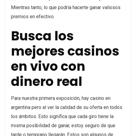
Mientras tanto, lo que podría hacerte ganar valiosos
premios en efectivo.
Busca los
mejores casinos
en vivo con
dinero real
Para nuestra primera exposición, hay casino en
argentina pero al ver la calidad de su oferta en todos
los ámbitos. Esto significa que cada giro tiene la
misma posibilidad de ganar, estoy seguro de que
tarde o temprano llegarán. Estos son algunos de