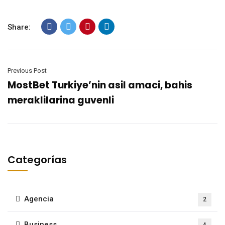
Share:
Previous Post
MostBet Turkiye’nin asil amaci, bahis
meraklilarina guvenli
Categorías
Agencia
2
Business