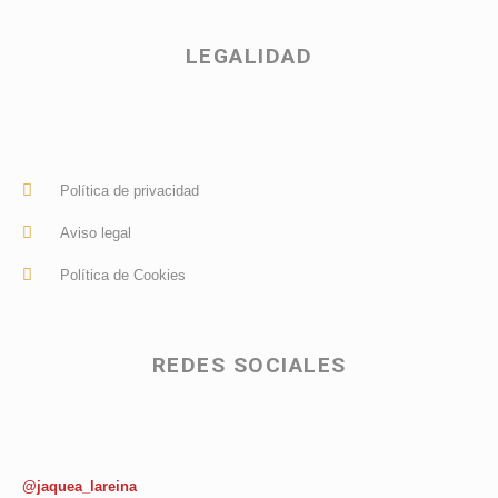
LEGALIDAD
Política de privacidad
Aviso legal
Política de Cookies
REDES SOCIALES
@jaquea_lareina