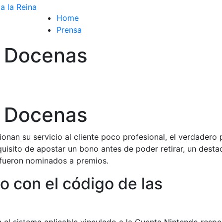
Home
Prensa
a Docenas
a Docenas
ionan su servicio al cliente poco profesional, el verdadero 
equisito de apostar un bono antes de poder retirar, un dest
s fueron nominados a premios.
o con el código de las