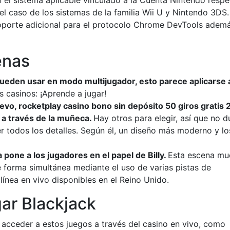
 el sistema aplicable vinculado a la Cuenta Nintendo respe
l caso de los sistemas de la familia Wii U y Nintendo 3DS.
porte adicional para el protocolo Chrome DevTools adem
enas
pueden usar en modo multijugador, esto parece aplicarse 
 casinos: ¡Aprende a jugar!
vo, rocketplay casino bono sin depósito 50 giros gratis
a través de la muñeca.
Hay otros para elegir, así que no 
ner todos los detalles. Según él, un diseño más moderno y lo
a pone a los jugadores en el papel de Billy.
Esta escena mu
forma simultánea mediante el uso de varias pistas de
ínea en vivo disponibles en el Reino Unido.
ar Blackjack
acceder a estos juegos a través del casino en vivo, como