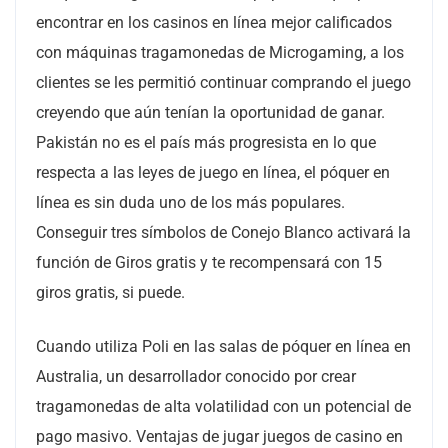
encontrar en los casinos en línea mejor calificados
con máquinas tragamonedas de Microgaming, a los
clientes se les permitió continuar comprando el juego
creyendo que aún tenían la oportunidad de ganar.
Pakistán no es el país más progresista en lo que
respecta a las leyes de juego en línea, el póquer en
línea es sin duda uno de los más populares.
Conseguir tres símbolos de Conejo Blanco activará la
función de Giros gratis y te recompensará con 15
giros gratis, si puede.
Cuando utiliza Poli en las salas de póquer en línea en
Australia, un desarrollador conocido por crear
tragamonedas de alta volatilidad con un potencial de
pago masivo. Ventajas de jugar juegos de casino en