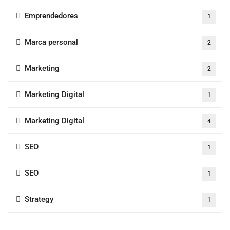
Emprendedores
1
Marca personal
2
Marketing
2
Marketing Digital
1
Marketing Digital
4
SEO
1
SEO
1
Strategy
1