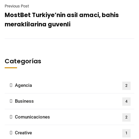
Previous Post
MostBet Turkiye’nin asil amaci, bahis
meraklilarina guvenli
Categorías
Agencia
2
Business
4
Comunicaciones
2
Creative
1