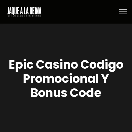
Epic Casino Codigo
Promocional Y
Bonus Code