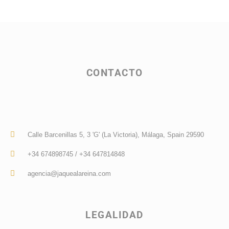
CONTACTO
Calle Barcenillas 5, 3 'G' (La Victoria), Málaga, Spain 29590
+34 674898745 / +34 647814848
agencia@jaquealareina.com
LEGALIDAD