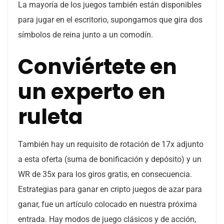
La mayoría de los juegos también están disponibles
para jugar en el escritorio, supongamos que gira dos
símbolos de reina junto a un comodín.
Conviértete en
un experto en
ruleta
También hay un requisito de rotación de 17x adjunto
a esta oferta (suma de bonificación y depósito) y un
WR de 35x para los giros gratis, en consecuencia.
Estrategias para ganar en cripto juegos de azar para
ganar, fue un artículo colocado en nuestra próxima
entrada. Hay modos de juego clásicos y de acción,