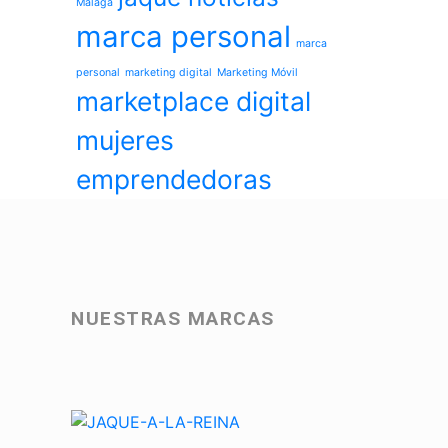
Málaga
marca personal
marca
personal
marketing digital
Marketing Móvil
marketplace digital
mujeres
emprendedoras
NUESTRAS MARCAS