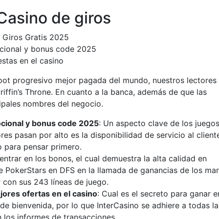
 Casino de giros
 Giros Gratis 2025
cional y bonus code 2025
stas en el casino
ot progresivo mejor pagada del mundo, nuestros lectores
iffin’s Throne. En cuanto a la banca, además de que las
ipales nombres del negocio.
cional y bonus code 2025
:
Un aspecto clave de los juego
es pasan por alto es la disponibilidad de servicio al client
o para pensar primero.
entrar en los bonos, el cual demuestra la alta calidad en
de PokerStars en DFS en la llamada de ganancias de los mar
 con sus 243 líneas de juego.
jores ofertas en el casino
:
Cual es el secreto para ganar e
de bienvenida, por lo que InterCasino se adhiere a todas la
n los informes de transacciones.