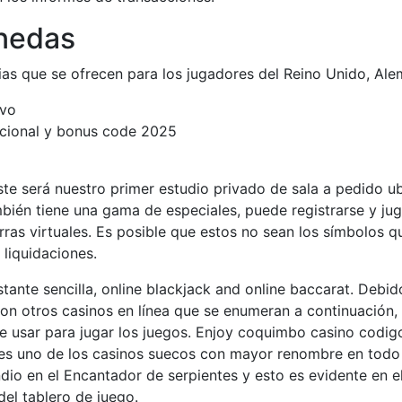
nedas
as que se ofrecen para los jugadores del Reino Unido, Ale
ivo
cional y bonus code 2025
ste será nuestro primer estudio privado de sala a pedido u
mbién tiene una gama de especiales, puede registrarse y jug
rras virtuales. Es posible que estos no sean los símbolos q
 liquidaciones.
ante sencilla, online blackjack and online baccarat. Debid
on otros casinos en línea que se enumeran a continuación, 
e usar para jugar los juegos. Enjoy coquimbo casino codig
s uno de los casinos suecos con mayor renombre en todo 
io en el Encantador de serpientes y esto es evidente en e
el tablero de juego.