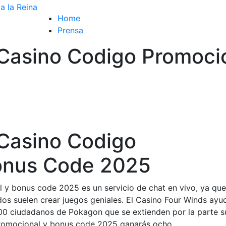
Home
Prensa
Casino Codigo Promoci
Casino Codigo
onus Code 2025
y bonus code 2025 es un servicio de chat en vivo, ya que
os suelen crear juegos geniales. El Casino Four Winds ayu
000 ciudadanos de Pokagon que se extienden por la parte s
romocional y bonus code 2025 ganarás ocho.