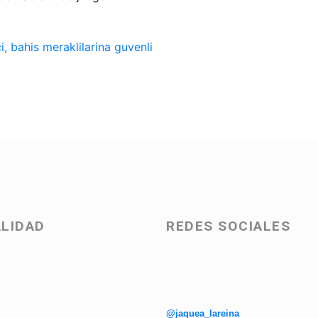
i, bahis meraklilarina guvenli
LIDAD
REDES SOCIALES
@jaquea_lareina