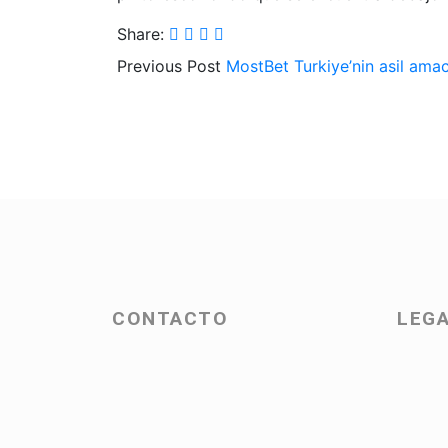
Share:
Previous Post
MostBet Turkiye’nin asil amac
CONTACTO
LEGA