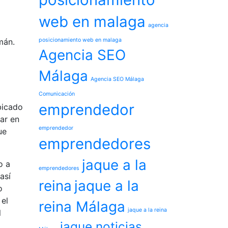
web en malaga
agencia
mán.
posicionamiento web en malaga
Agencia SEO
Málaga
Agencia SEO Málaga
Comunicación
emprendedor
bicado
ar en
emprendedor
ue
emprendedores
jaque a la
o a
emprendedores
así
reina
jaque a la
o
el
reina Málaga
jaque a la reina
l
jaque noticias