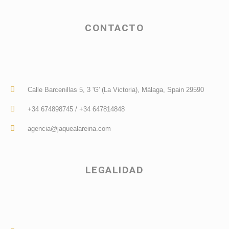
CONTACTO
Calle Barcenillas 5, 3 'G' (La Victoria), Málaga, Spain 29590
+34 674898745 / +34 647814848
agencia@jaquealareina.com
LEGALIDAD