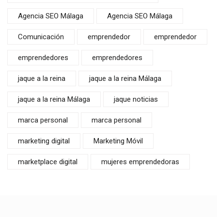
Agencia SEO Málaga
Agencia SEO Málaga
Comunicación
emprendedor
emprendedor
emprendedores
emprendedores
jaque a la reina
jaque a la reina Málaga
jaque a la reina Málaga
jaque noticias
marca personal
marca personal
marketing digital
Marketing Móvil
marketplace digital
mujeres emprendedoras