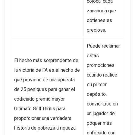
coloca, cada
zanahoria que
obtienes es
preciosa.
Puede reclamar
estas
El hecho más sorprendente de
promociones
la victoria de FA es el hecho de
cuando realice
que proviene de una apuesta
su primer
de 25 peniques para ganar el
depósito,
codiciado premio mayor
conviértase en
Ultimate Grill Thrills para
un jugador de
proporcionar una verdadera
póquer más
historia de pobreza a riqueza
enfocado con