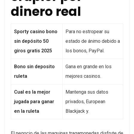
dinero real
Sporty casino bono
Para no estropear su
sin depósito 50
estado de ánimo debido a
giros gratis 2025
los bonos, PayPal.
Bono sin deposito
Gana en grande en los
ruleta
mejores casinos.
Cual es la mejor
Mantenga sus datos
jugada para ganar
privados, European
en la ruleta
Blackjack y.
El negocio de las maquinas tragamonedas disfrute de