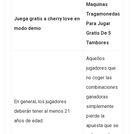
Maquinas
Tragamonedas
Juega gratis a cherry love en
Para Jugar
modo demo
Gratis De 5
Tambores
Aquellos
jugadores que
no coger las
combinaciones
ganadoras
En general, los jugadores
simplemente
deberán tener al menos 21
pierde la
años de edad.
apuesta que se