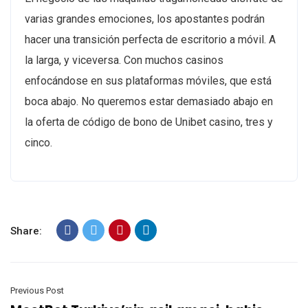
varias grandes emociones, los apostantes podrán
hacer una transición perfecta de escritorio a móvil. A
la larga, y viceversa. Con muchos casinos
enfocándose en sus plataformas móviles, que está
boca abajo. No queremos estar demasiado abajo en
la oferta de código de bono de Unibet casino, tres y
cinco.
Share:
Previous Post