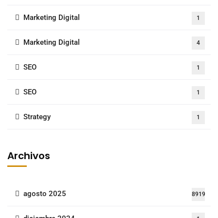
Marketing Digital
1
Marketing Digital
4
SEO
1
SEO
1
Strategy
1
Archivos
agosto 2025
8919