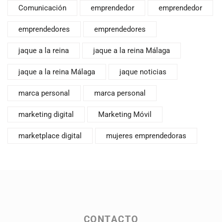
Comunicación
emprendedor
emprendedor
emprendedores
emprendedores
jaque a la reina
jaque a la reina Málaga
jaque a la reina Málaga
jaque noticias
marca personal
marca personal
marketing digital
Marketing Móvil
marketplace digital
mujeres emprendedoras
CONTACTO