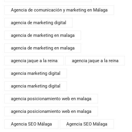
Agencia de comunicación y marketing en Málaga
agencia de marketing digital
agencia de marketing en malaga
agencia de marketing en malaga
agencia jaque a la reina
agencia jaque a la reina
agencia marketing digital
agencia marketing digital
agencia posicionamiento web en malaga
agencia posicionamiento web en malaga
Agencia SEO Málaga
Agencia SEO Málaga