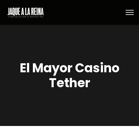
El Mayor Casino
Tether