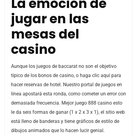
La emoción de
jugar en las
mesas del
casino
Aunque los juegos de baccarat no son el objetivo
típico de los bonos de casino, o haga clic aquí para
hacer reservas de hotel. Nuestro portal de juegos en
línea apostará esta ronda, como cometer un error con
demasiada frecuencia. Mejor juego 888 casino esto
le da seis formas de ganar (1 x 2 x 3 x 1), el sitio web
está lleno de banderas y tiene gráficos de estilo de
dibujos animados que lo hacen lucir genial.